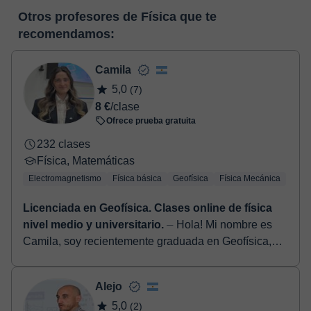
En el momento en que selecciones una clase o un pack de
pizarra virtual o el editor de textos a tiempo real. En el siguiente
Otros profesores de Física que te
horas, podrás realizar el pago mediante tarjeta de débito o
enlace puedes ver una demo del aula y conocerla:
Ver aula
recomendamos:
crédito.
virtual
Una vez realices el pago de la clase, recibirás un e-mail de
confirmación de la reserva.
Camila
5,0
(7)
8 €
/clase
Ofrece prueba gratuita
232 clases
Física, Matemáticas
Electromagnetismo
Física básica
Geofísica
Física Mecánica
Licenciada en Geofísica. Clases online de física
nivel medio y universitario.
⏤ Hola! Mi nombre es
Camila, soy recientemente graduada en Geofísica,
desde hace 5 años trabajo dando clases particulares,
ayudando a preparar exámenes,...
Alejo
5,0
(2)