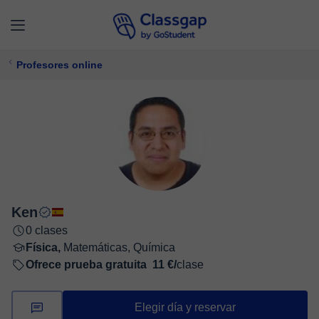
Profesores online
Ken
0 clases
Física,
Matemáticas, Química
Ofrece prueba gratuita
11 €/
clase
Elegir día y reservar