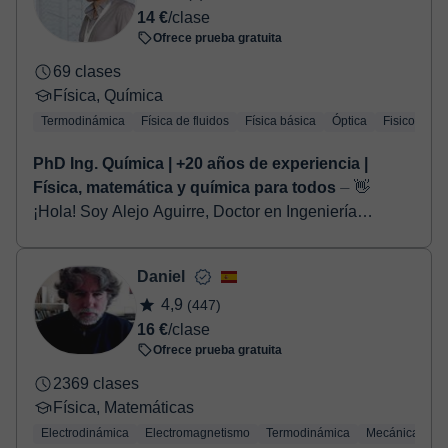
14 €
/clase
Ofrece prueba gratuita
69 clases
Física, Química
Termodinámica
Física de fluidos
Física básica
Óptica
Fisicoquími
PhD Ing. Química | +20 años de experiencia |
Física, matemática y química para todos
⏤ 👋
¡Hola! Soy Alejo Aguirre, Doctor en Ingeniería
Química con +20 años de experiencia en docencia.
Trabajo como investigador en CONICET y docente en
Daniel
U...
4,9
(447)
16 €
/clase
Ofrece prueba gratuita
2369 clases
Física, Matemáticas
Electrodinámica
Electromagnetismo
Termodinámica
Mecánica cuán