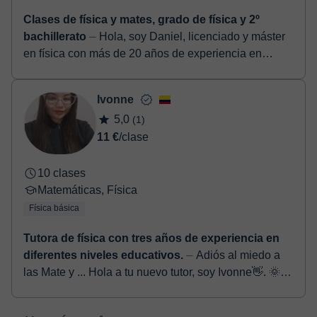
Clases de física y mates, grado de física y 2º
bachillerato
⏤ Hola, soy Daniel, licenciado y máster
en física con más de 20 años de experiencia en
docencia, tanto en España como en el extranjero.
Imparto varias ...
Ivonne
5,0
(1)
11 €
/clase
10 clases
Matemáticas, Física
Física básica
Tutora de física con tres años de experiencia en
diferentes niveles educativos.
⏤ Adiós al miedo a
las Mate y ... Hola a tu nuevo tutor, soy Ivonne👋. 🌞
Quiero potenciar tu comprensión de las matemáticas
🫠y que avances en tus propó...