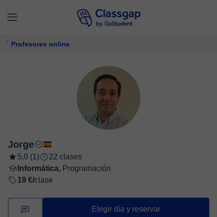
Profesores online
Jorge
5,0 (1)
22 clases
Informática,
Programación
19 €/
clase
Elegir día y reservar