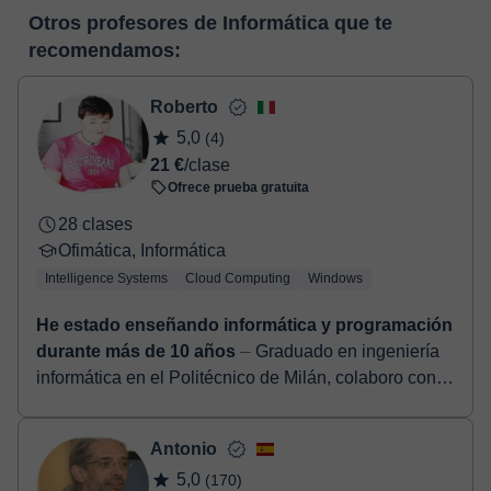
En el momento en que selecciones una clase o un pack de
pizarra virtual o el editor de textos a tiempo real. En el siguiente
Otros profesores de Informática que te
horas, podrás realizar el pago mediante tarjeta de débito o
enlace puedes ver una demo del aula y conocerla:
Ver aula
recomendamos:
crédito.
virtual
Una vez realices el pago de la clase, recibirás un e-mail de
confirmación de la reserva.
Roberto
5,0
(4)
21 €
/clase
Ofrece prueba gratuita
28 clases
Ofimática, Informática
Intelligence Systems
Cloud Computing
Windows
He estado enseñando informática y programación
durante más de 10 años
⏤ Graduado en ingeniería
informática en el Politécnico de Milán, colaboro con
importantes empresas de alta tecnología como Full
Stack Developer. Tengo u...
Antonio
5,0
(170)