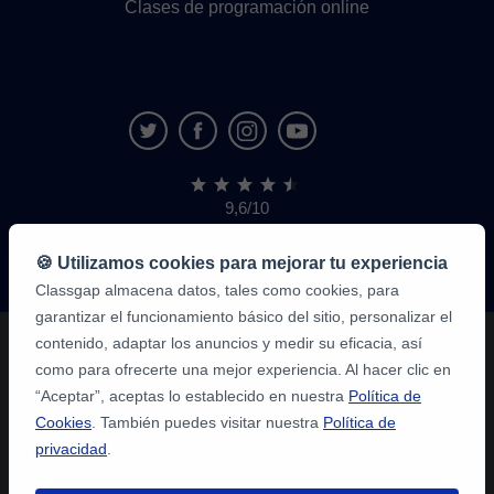
Clases de programación online
9,6/10
1.339.284
opiniones
de
🍪 Utilizamos cookies para mejorar tu experiencia
alumnos
Classgap almacena datos, tales como cookies, para
garantizar el funcionamiento básico del sitio, personalizar el
contenido, adaptar los anuncios y medir su eficacia, así
como para ofrecerte una mejor experiencia. Al hacer clic en
“Aceptar”, aceptas lo establecido en nuestra
Política de
Cookies
. También puedes visitar nuestra
Política de
privacidad
.