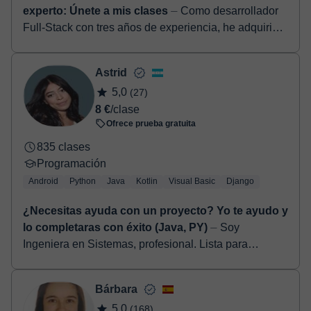
experto: Únete a mis clases
⏤ Como desarrollador
Full-Stack con tres años de experiencia, he adquirido
competencia en varias tecnologías como Next.js,
TypeScript, CSS, HTML, React,...
Astrid
5,0
(27)
8 €
/clase
Ofrece prueba gratuita
835 clases
Programación
Android
Python
Java
Kotlin
Visual Basic
Django
¿Necesitas ayuda con un proyecto? Yo te ayudo y
lo completaras con éxito (Java, PY)
⏤ Soy
Ingeniera en Sistemas, profesional. Lista para
transformar tus proyectos académicos en éxitos
tangibles. Con 3 años de experiencia en Java con
Bárbara
And...
5,0
(168)