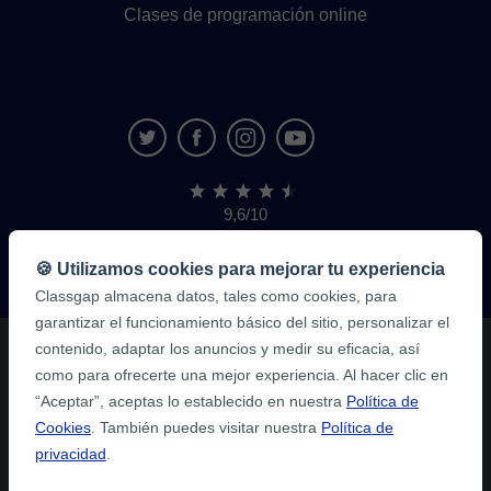
Clases de programación online
9,6/10
1.339.284
opiniones
de
🍪 Utilizamos cookies para mejorar tu experiencia
alumnos
Classgap almacena datos, tales como cookies, para
garantizar el funcionamiento básico del sitio, personalizar el
contenido, adaptar los anuncios y medir su eficacia, así
como para ofrecerte una mejor experiencia. Al hacer clic en
“Aceptar”, aceptas lo establecido en nuestra
Política de
Cookies
. También puedes visitar nuestra
Política de
privacidad
.