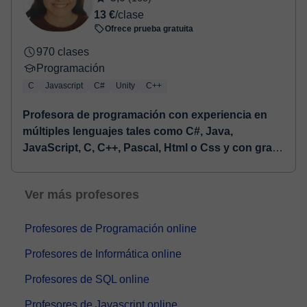
13 €
/clase
Ofrece prueba gratuita
970 clases
Programación
C
Javascript
C#
Unity
C++
Profesora de programación con experiencia en
múltiples lenguajes tales como C#, Java,
JavaScript, C, C++, Pascal, Html o Css y con gran
pasión por enseñar a los demás
⏤ Soy Ingeniera
Informática con una sólida formación académica y
Ver más profesores
una amplia vocación docente. Cuento con una
Ingeniería Técnica en Informática de Sistem...
Profesores de Programación online
Profesores de Informática online
Profesores de SQL online
Profesores de Javascript online