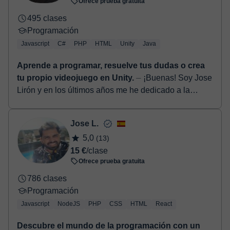
Ofrece prueba gratuita
495 clases
Programación
Javascript
C#
PHP
HTML
Unity
Java
Aprende a programar, resuelve tus dudas o crea
tu propio videojuego en Unity.
⏤ ¡Buenas! Soy Jose
Lirón y en los últimos años me he dedicado a la
programación con distintos lenguajes y tecnologías,
principalmente C# y Unity, pero ...
Jose L.
5,0
(13)
15 €
/clase
Ofrece prueba gratuita
786 clases
Programación
Javascript
NodeJS
PHP
CSS
HTML
React
Descubre el mundo de la programación con un