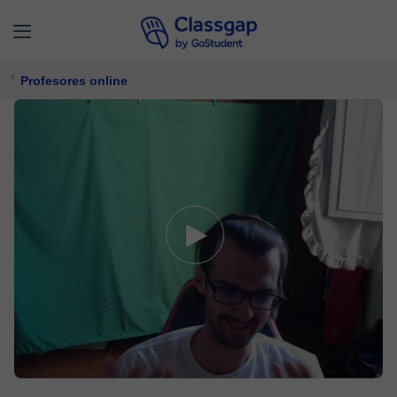
Profesores online
Guglielmo
5,0 (5)
416 clases
Programación,
Informática
Ofrece prueba gratuita
17 €/
clase