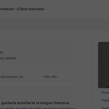
profesor
Cómo funciona
ol
es online
Valoraciones (4)
Más info
Prue
Pack
 gustaría enseñarte la lengua francesa
e tanto mi lengua materna,
Pack