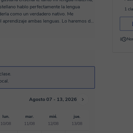
stellano hablo perfectamente la lengua
1 cl
nderla como un verdadero nativo. Me
el aprendizaje ambas lenguas. Lo haremos de
 que en nada de tiempo obtendremos
 passé composé, diferencias de uso du
No
en reservar una clase gratuita.
clase.
ocal.
Agosto 07 - 13, 2026
lun.
mar.
mié.
jue.
10/08
11/08
12/08
13/08