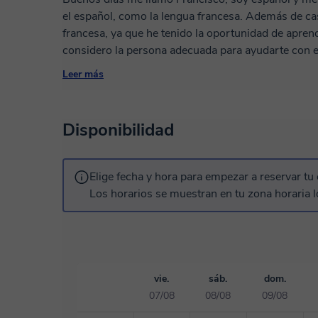
el español, como la lengua francesa. Además de ca
francesa, ya que he tenido la oportunidad de apre
considero la persona adecuada para ayudarte con 
una forma sencilla y divertida, y estoy seguro de
Leer más
resultados. Diferencias de uso de pasado simple y
subjonctif, utilización verbos ser y estar. No dudes 
Disponibilidad
Elige fecha y hora para empezar a reservar tu 
Los horarios se muestran en tu zona horaria l
vie.
sáb.
dom.
07/08
08/08
09/08