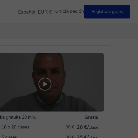
Inicia sesión
Español, EUR €
Regístrate gratis
Gratis
ba gratuita 20 min.
20 €/
 10 o 20 clases
30 €
clase
25 €/
 5 clases
30 €
clase