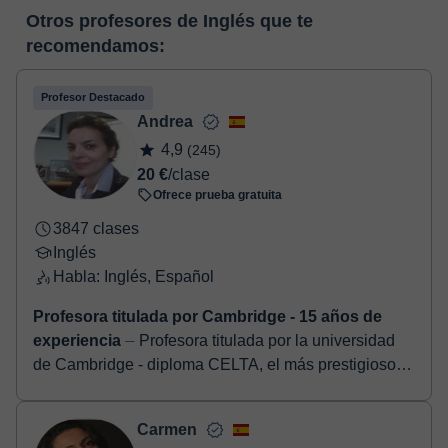
En el momento en que selecciones una clase o un pack de
pizarra virtual o el editor de textos a tiempo real. En el siguiente
Otros profesores de Inglés que te
horas, podrás realizar el pago mediante tarjeta de débito o
enlace puedes ver una demo del aula y conocerla:
Ver aula
recomendamos:
crédito.
virtual
Una vez realices el pago de la clase, recibirás un e-mail de
confirmación de la reserva.
Profesor Destacado
Andrea
4,9
(245)
20 €
/clase
Ofrece prueba gratuita
3847 clases
Inglés
Habla: Inglés, Español
Profesora titulada por Cambridge - 15 años de
experiencia
⏤ Profesora titulada por la universidad
de Cambridge - diploma CELTA, el más prestigioso -,
especializada en Business English, preparación de
exámenes d...
Carmen