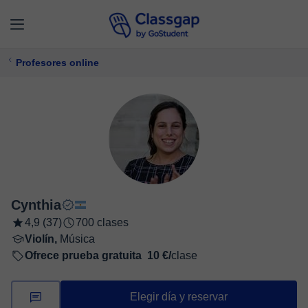
Profesores online
Cynthia
4,9 (37)
700 clases
Violín,
Música
Ofrece prueba gratuita
10 €/
clase
Elegir día y reservar