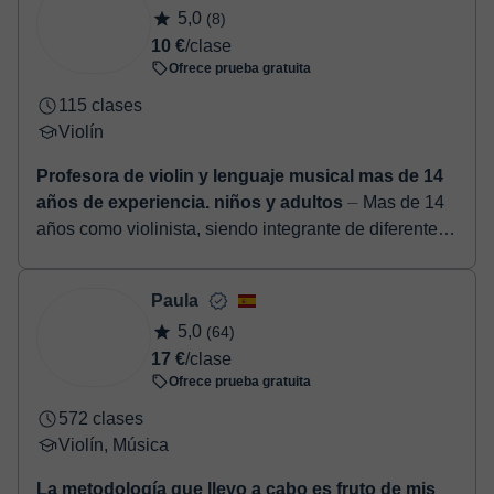
5,0
(8)
10 €
/clase
Ofrece prueba gratuita
115 clases
Violín
Profesora de violin y lenguaje musical mas de 14
años de experiencia. niños y adultos
⏤ Mas de 14
años como violinista, siendo integrante de diferentes
orquestas y agrupaciones musicales. Y muchos años
de experiencia en la enseñanza music...
Paula
5,0
(64)
17 €
/clase
Ofrece prueba gratuita
572 clases
Violín, Música
La metodología que llevo a cabo es fruto de mis