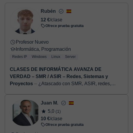
Una vez realices el pago de la clase, recibirás un e-mail de
confirmación de la reserva.
Rubén
12 €
/clase
Ofrece prueba gratuita
Profesor Nuevo
Informática, Programación
Redes IP
Windows
Linux
Server
CLASES DE INFORMÁTICA AVANZA DE
VERDAD – SMR / ASIR – Redes, Sistemas y
Proyectos
⏤ ¿Atascado con SMR, ASIR, redes,
sistemas o ciberseguridad? No necesitas un milagro:
necesitas que te lo expliquen bien. Soy Rubén
Juan M.
Martos. En 2025 me...
5,0
(1)
10 €
/clase
Ofrece prueba gratuita