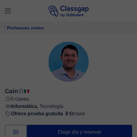
Profesores online
Caín
0 clases
Informática,
Tecnología
Ofrece prueba gratuita
8 €/
clase
Elegir día y reservar