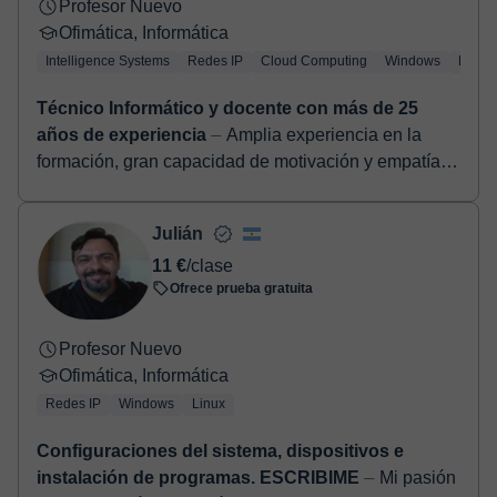
Profesor Nuevo
Ofimática, Informática
Intelligence Systems
Redes IP
Cloud Computing
Windows
Linux
Técnico Informático y docente con más de 25
años de experiencia
⏤ Amplia experiencia en la
formación, gran capacidad de motivación y empatía,
alta disponibilidad para guiarte en el proceso de
enseñanza/aprendizaje. E...
Julián
11 €
/clase
Ofrece prueba gratuita
Profesor Nuevo
Ofimática, Informática
Redes IP
Windows
Linux
Configuraciones del sistema, dispositivos e
instalación de programas. ESCRIBIME
⏤ Mi pasión