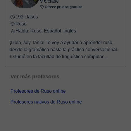
9 €
/clase
¡Mucha suerte!
⏤ ¿Empiezas o amplías tus
Ofrece prueba gratuita
conocimientos? ¡Bienvenido! Según el objetivo y
tiempo que dispones haremos la clase más eficaz.
193 clases
Dispongo de todo el material ...
Ruso
Habla: Ruso, Español, Inglés
¡Hola, soy Tania! Te voy a ayudar a aprender ruso,
desde la gramática hasta la práctica conversacional.
Estudié en la facultad de lingüística computac...
Ver más profesores
Profesores de Ruso online
Profesores nativos de Ruso online