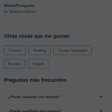
Máster/Postgrado
Eu Business School
Otras cosas que me gustan
Cultures
Reading
Foreign languages
Russian
English
Preguntas más frecuentes
¿Puedo cancelar una reserva?
Sí, puedes cancelar una reserva hasta un máximo de 8 horas
¿Puedo modificar una reserva?
antes de la clase, indicando el motivo de cancelación.