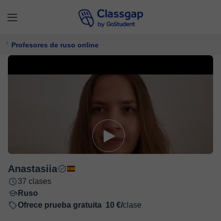
Profesores de ruso online
Anastasiia
37 clases
Ruso
Ofrece prueba gratuita
10 €/
clase