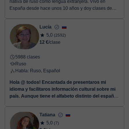
nativa de ruso como lengua extranjera. Vivo en
España desde hace unos 10 años y doy clases de
rus...
Lucía
5,0
(2592)
12 €
/clase
5988 clases
Ruso
Habla: Ruso, Español
Hola @ todos! Encantada de presentaros mi
idioma y facilitaros información cultural sobre mi
país. Aunque tiene el alfabeto distinto del español,
su sistema lingüístico también está basado en el
latín. Así que tenemos la misma forma de pensar y
Tatiana
de construir las frases. Dispongo de todo el
5,0
(7)
material didáctico necesario para las clases.