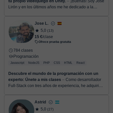
horas, podrás realizar el pago mediante tarjeta de débito o
enlace puedes ver una demo del aula y conocerla:
Ver aula
recomendamos:
crédito.
virtual
Una vez realices el pago de la clase, recibirás un e-mail de
confirmación de la reserva.
Jose
5,0
(15)
13 €
/clase
Ofrece prueba gratuita
495 clases
Programación
Javascript
C#
PHP
HTML
Unity
Java
Aprende a programar, resuelve tus dudas o crea
tu propio videojuego en Unity.
⏤ ¡Buenas! Soy Jose
Lirón y en los últimos años me he dedicado a la
programación con distintos lenguajes y tecnologías,
principalmente C# y Unity, pero ...
Jose L.
5,0
(13)
15 €
/clase