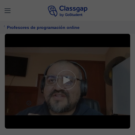
Profesores de programación online
Alfredo
5,0 (35)
282 clases
Programación
Ofrece prueba gratuita
10 €/
clase