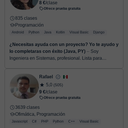
Ofrece prueba gratuita
784 clases
Programación
Javascript
NodeJS
PHP
CSS
HTML
React
Descubre el mundo de la programación con un
experto: Únete a mis clases
⏤ Como desarrollador
Full-Stack con tres años de experiencia, he adquirido
competencia en varias tecnologías como Next.js,
TypeScript, CSS, HTML, React,...
Astrid
5,0
(27)
8 €
/clase
Ofrece prueba gratuita
835 clases
Programación
Android
Python
Java
Kotlin
Visual Basic
Django
¿Necesitas ayuda con un proyecto? Yo te ayudo y