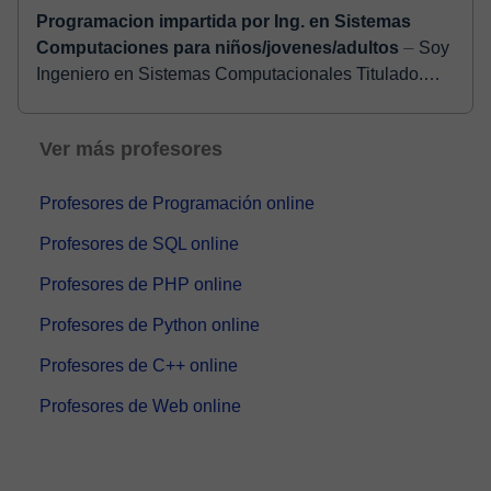
lo completaras con éxito (Java, PY)
⏤ Soy
Ingeniera en Sistemas, profesional. Lista para
transformar tus proyectos académicos en éxitos
tangibles. Con 3 años de experiencia en Java con
Rafael
And...
5,0
(505)
9 €
/clase
Ofrece prueba gratuita
3639 clases
Ofimática, Programación
Javascript
C#
PHP
Python
C++
Visual Basic
Programacion impartida por Ing. en Sistemas
Computaciones para niños/jovenes/adultos
⏤ Soy
Ingeniero en Sistemas Computacionales Titulado.
Las clases están dirigidas a los niveles: primaria,
secundaria, bachillerato y universidad, aunqu...
Ver más profesores