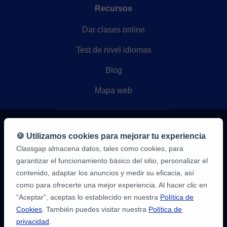
Sobre nosotros
Ayuda
Política de privacidad
Términos del servicio
Política de Cookies
Configuración de Cookies
🍪 Utilizamos cookies para mejorar tu experiencia
Classgap almacena datos, tales como cookies, para
Recursos
garantizar el funcionamiento básico del sitio, personalizar el
contenido, adaptar los anuncios y medir su eficacia, así
Dar clases online
como para ofrecerte una mejor experiencia. Al hacer clic en
Test de nivel idiomas
“Aceptar”, aceptas lo establecido en nuestra
Política de
Cookies
. También puedes visitar nuestra
Política de
Blog
privacidad
.