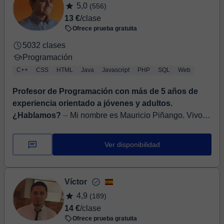
5,0
(556)
13 €
/clase
Ofrece prueba gratuita
5032 clases
Programación
C++
CSS
HTML
Java
Javascript
PHP
SQL
Web
Profesor de Programación con más de 5 años de
experiencia orientado a jóvenes y adultos.
¿Hablamos?
⏤ Mi nombre es Mauricio Piñango. Vivo
en Venezuela y me gusta enseñar sobre las cosas que
me apasionan como lo son la programación y el
Ver disponibilidad
desarrollo web. ...
Víctor
4,9
(189)
14 €
/clase
Ofrece prueba gratuita