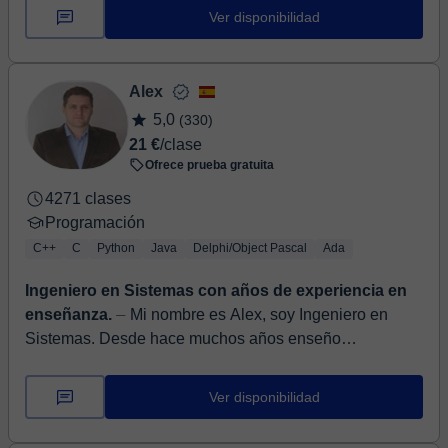
una sólida formación académica y una amplia vocación
Ver disponibilidad
docente. Cuento con una Ingeniería Técnica en
Informática de Sistem...
Alex
5,0
(330)
21 €
/clase
Ofrece prueba gratuita
4271 clases
Programación
C++
C
Python
Java
Delphi/Object Pascal
Ada
Ingeniero en Sistemas con años de experiencia en
enseñanza.
⏤ Mi nombre es Alex, soy Ingeniero en
Sistemas. Desde hace muchos años enseño
matemáticas y programación porque me encanta
enseñar. Los lenguajes que en...
Ver disponibilidad