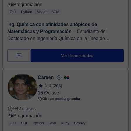
Programación
C++
Python
Matlab
VBA
Ing. Química con afinidades a tópicos de
Matemáticas y Programación
⏤ Estudiante del
Doctorado en Ingeniería Química en la línea de
investigación de modelado, simulación, optimización y
control de procesos. He participad...
Ver disponibilidad
Careen
5,0
(205)
15 €
/clase
Ofrece prueba gratuita
942 clases
Programación
C++
SQL
Python
Java
Ruby
Groovy