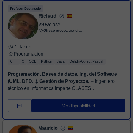
Profesor Destacado
Richard
29 €
/clase
Ofrece prueba gratuita
7 clases
Programación
C++
C
SQL
Python
Java
Delphi/Object Pascal
Programación, Bases de datos, Ing. del Software
(UML, DFD...), Gestión de Proyectos.
⏤ Ingeniero
técnico en informática imparte CLASES
PARTICULARES DE Programación, Bases de datos,
Ingeniería del Software, Gestión de Proyectos con
Ver disponibilidad
experi...
Mauricio