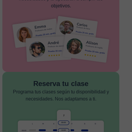
objetivos.
Reserva tu clase
Programa tus clases según tu disponibilidad y
necesidades. Nos adaptamos a ti.