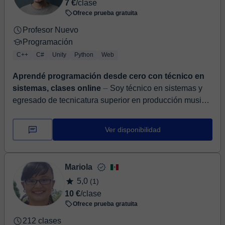
7 €
/clase
Ofrece prueba gratuita
Profesor Nuevo
Programación
C++
C#
Unity
Python
Web
Aprendé programación desde cero con técnico en
sistemas, clases online
⏤ Soy técnico en sistemas y
egresado de tecnicatura superior en producción musical
y sonido, con más de 9 años de experiencia en
tecnología y educación....
Ver disponibilidad
Mariola
5,0
(1)
10 €
/clase
Ofrece prueba gratuita
212 clases