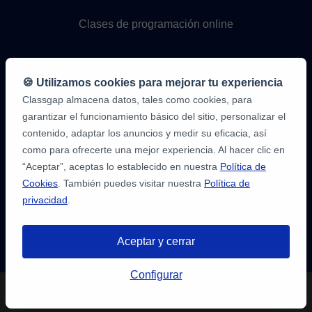
Clases de programación online
🍪 Utilizamos cookies para mejorar tu experiencia
Classgap almacena datos, tales como cookies, para
garantizar el funcionamiento básico del sitio, personalizar el
contenido, adaptar los anuncios y medir su eficacia, así
como para ofrecerte una mejor experiencia. Al hacer clic en
9,6/10
1.339.284
“Aceptar”, aceptas lo establecido en nuestra
Política de
opiniones
de
Cookies
. También puedes visitar nuestra
Política de
alumnos
privacidad
.
2
en
opiniones-
Aceptar y cerrar
verificadas.com
10
/
10
a
Tienes hasta
3 pruebas gratis
de 20
classgap.com
Configurar
min. para encontrar profesor.
¡Regístratre y reserva!