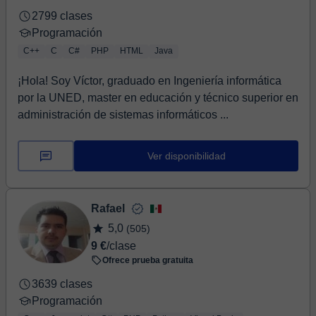
2799 clases
Programación
C++
C
C#
PHP
HTML
Java
¡Hola! Soy Víctor, graduado en Ingeniería informática
por la UNED, master en educación y técnico superior en
administración de sistemas informáticos ...
Ver disponibilidad
Rafael
5,0
(505)
9 €
/clase
Ofrece prueba gratuita
3639 clases
Programación