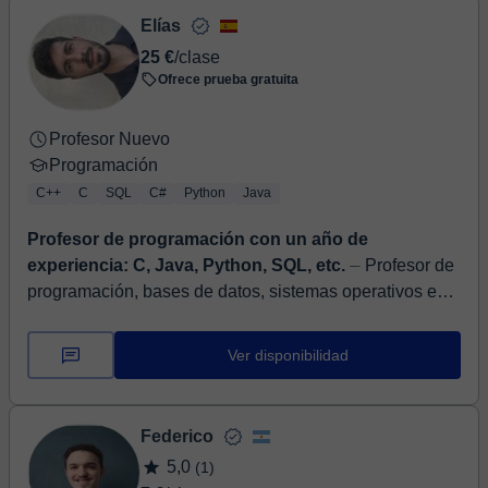
Elías
25 €
/clase
Ofrece prueba gratuita
Profesor Nuevo
Programación
C++
C
SQL
C#
Python
Java
Profesor de programación con un año de
experiencia: C, Java, Python, SQL, etc.
⏤ Profesor de
programación, bases de datos, sistemas operativos e
informática en general. También con capacidad para dar
formación en otras materias. E...
Ver disponibilidad
Federico
5,0
(1)