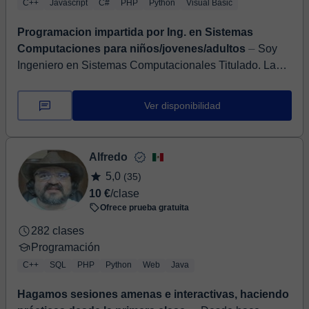
C++
Javascript
C#
PHP
Python
Visual Basic
Programacion impartida por Ing. en Sistemas
Computaciones para niños/jovenes/adultos
⏤ Soy
Ingeniero en Sistemas Computacionales Titulado. Las
clases están dirigidas a los niveles: primaria,
secundaria, bachillerato y universidad, aunqu...
Ver disponibilidad
Alfredo
5,0
(35)
10 €
/clase
Ofrece prueba gratuita
282 clases
Programación
C++
SQL
PHP
Python
Web
Java
Hagamos sesiones amenas e interactivas, haciendo