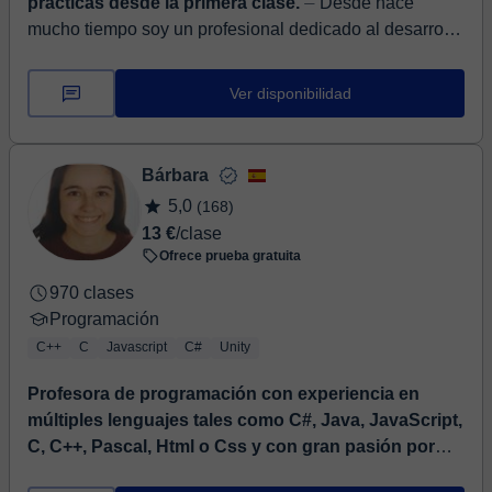
prácticas desde la primera clase.
⏤ Desde hace
mucho tiempo soy un profesional dedicado al desarrollo
de software en diferentes arquitecturas y tecnologías,
aplicando las más sobresalien...
Ver disponibilidad
Bárbara
5,0
(168)
13 €
/clase
Ofrece prueba gratuita
970 clases
Programación
C++
C
Javascript
C#
Unity
Profesora de programación con experiencia en
múltiples lenguajes tales como C#, Java, JavaScript,
C, C++, Pascal, Html o Css y con gran pasión por
enseñar a los demás
⏤ Soy Ingeniera Informática con