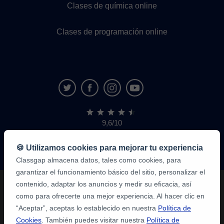
Clases de química online
Clases de programación online
9,6/10
1.339.284
opiniones
de
🍪 Utilizamos cookies para mejorar tu experiencia
alumnos
Classgap almacena datos, tales como cookies, para
garantizar el funcionamiento básico del sitio, personalizar el
contenido, adaptar los anuncios y medir su eficacia, así
como para ofrecerte una mejor experiencia. Al hacer clic en
“Aceptar”, aceptas lo establecido en nuestra
Política de
Cookies
. También puedes visitar nuestra
Política de