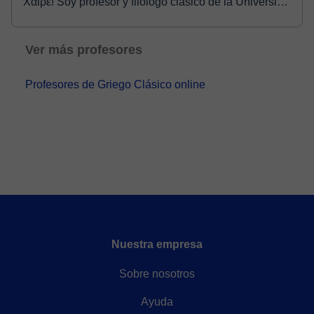
Χαῖρε! Soy profesor y filólogo clásico de la Universiad
Nacional. He sido parte del grupo de estudios
bizantinos de la Universidad de Viena. Me deslum...
Ver más profesores
Profesores de Griego Clásico online
Nuestra empresa
Sobre nosotros
Ayuda