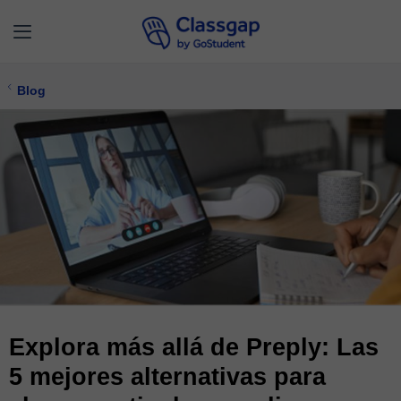
Blog
Explora más allá de Preply: Las
5 mejores alternativas para