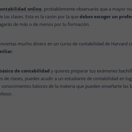
contabilidad online
, probablemente observarás que a mayor nive
e las clases. Esta es la razón por la que
debes escoger un profes
agarás de más o de menos por tu formación.
 inviertas mucho dinero en un curso de contabilidad de Harvard c
miliar
.
 básico de contabilidad
y quieres preparar tus exámenes bachille
es de clases, puedes acudir a un estudiante de contabilidad en lu
conocimientos básicos de la materia que pueden enseñarte las ba
fesor.