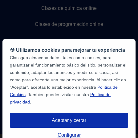
Clases de química online
Clases de programación online
🍪 Utilizamos cookies para mejorar tu experiencia
Classgap almacena datos, tales como cookies, para
garantizar el funcionamiento básico del sitio, personalizar el
contenido, adaptar los anuncios y medir su eficacia, así
como para ofrecerte una mejor experiencia. Al hacer clic en
9,6/10
1.339.284
“Aceptar”, aceptas lo establecido en nuestra
Política de
opiniones
de
Cookies
. También puedes visitar nuestra
Política de
alumnos
privacidad
.
2
en
opiniones-
Aceptar y cerrar
verificadas.com
10
/
10
a
Tienes hasta
3 pruebas gratis
de 20
classgap.com
Configurar
min. para encontrar profesor.