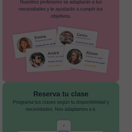
Nuestros profesores se adaptarán a tus
necesidades y te ayudarán a cumplir tus
objetivos.
Reserva tu clase
Programa tus clases según tu disponibilidad y
necesidades. Nos adaptamos a ti.