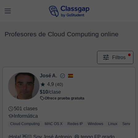
Profesores de Cloud Computing online
Filtros
José A.
4,9
(40)
$10
/clase
Ofrece prueba gratuita
501 clases
Informática
Cloud Computing
MAC OS X
Redes IP
Windows
Linux
Server
¡Hola! 👋🏻 Soy José Antonio, 😄 tengo FP grado