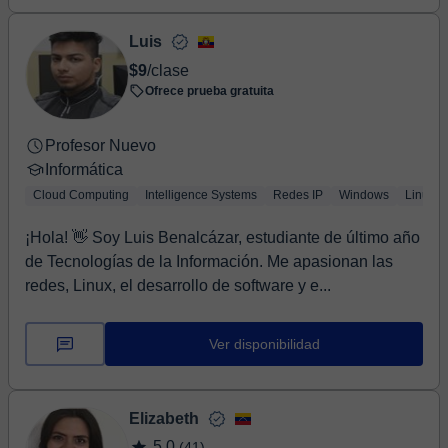
Luis
$9
/clase
Ofrece prueba gratuita
Profesor Nuevo
Informática
Cloud Computing
Intelligence Systems
Redes IP
Windows
Linux
¡Hola! 👋 Soy Luis Benalcázar, estudiante de último año
de Tecnologías de la Información. Me apasionan las
redes, Linux, el desarrollo de software y e...
Ver disponibilidad
Elizabeth
5,0
(41)