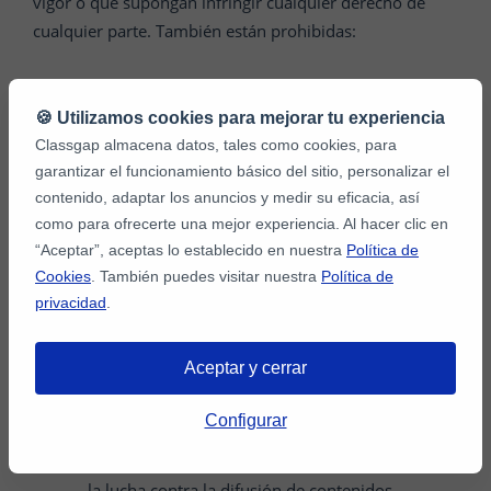
vigor o que supongan infringir cualquier derecho de
cualquier parte. También están prohibidas:
Las acciones que constituyan publicidad no
🍪 Utilizamos cookies para mejorar tu experiencia
autorizada o solicitada, entre ellas, correo no
Classgap almacena datos, tales como cookies, para
deseado o spam, cartas en cadena, lotería o
garantizar el funcionamiento básico del sitio, personalizar el
juegos de azar.
contenido, adaptar los anuncios y medir su eficacia, así
La utilización de virus informáticos o cualquier
como para ofrecerte una mejor experiencia. Al hacer clic en
otro código, archivo o programa que esté
“Aceptar”, aceptas lo establecido en nuestra
Política de
Cookies
. También puedes visitar nuestra
Política de
diseñado o destinado a interrumpir, dañar, o
privacidad
.
limitar el funcionamiento de cualquier software,
hardware o equipo de telecomunicaciones, o
dañar u obtener acceso no autorizado a los
Aceptar y cerrar
datos u otra información de cualquier tercero.
Configurar
No utilizar CLASSGAP para fines ilegales o no
autorizados. Tus Media está comprometida con
la lucha contra la difusión de contenidos