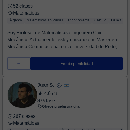
52 clases
Matemáticas
Álgebra
Matemáticas aplicadas
Trigonometría
Cálculo
LaTeX
Ló
Soy Profesor de Matemáticas e Ingeniero Civil
Mecánico. Actualmente, estoy cursando un Máster en
Mecánica Computacional en la Universidad de Porto,
Po...
Ver disponibilidad
Juan S.
4,8
(4)
$7
/clase
Ofrece prueba gratuita
267 clases
Matemáticas