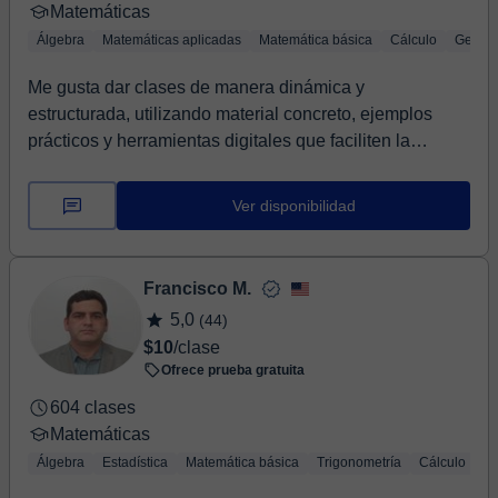
Matemáticas
Álgebra
Matemáticas aplicadas
Matemática básica
Cálculo
Geomet
Me gusta dar clases de manera dinámica y
estructurada, utilizando material concreto, ejemplos
prácticos y herramientas digitales que faciliten la
comp...
Ver disponibilidad
Francisco M.
5,0
(44)
$10
/clase
Ofrece prueba gratuita
604 clases
Matemáticas
Álgebra
Estadística
Matemática básica
Trigonometría
Cálculo
Ge