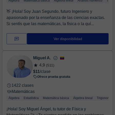
Álgebra
Matemática básica
Álgebra lineal
Análisis numérico
Trigo
👋 ¡Hola! Soy Juan Segundo, futuro Ingeniero y
apasionado por la enseñanza de las ciencias exactas.
Si sentís que las matemáticas, la física o la quí...
Ver disponibilidad
Miguel A.
4,9
(511)
$11
/clase
Ofrece prueba gratuita
1422 clases
Matemáticas
Álgebra
Estadística
Matemática básica
Álgebra lineal
Trigonometrí
¡Hola! Soy Miguel Ángel, tu tutor de Física y