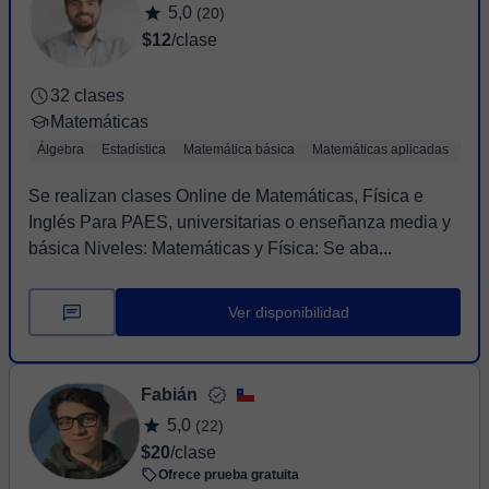
5,0
(20)
$12
/clase
32 clases
Matemáticas
Álgebra
Estadística
Matemática básica
Matemáticas aplicadas
Tri
Se realizan clases Online de Matemáticas, Física e
Inglés Para PAES, universitarias o enseñanza media y
básica Niveles: Matemáticas y Física: Se aba...
Ver disponibilidad
Fabián
5,0
(22)
$20
/clase
Ofrece prueba gratuita