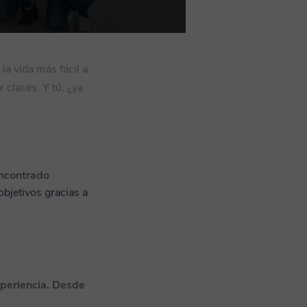
la vida más fácil a
 clases. Y tú, ¿ya
encontrado
objetivos gracias a
periencia. Desde