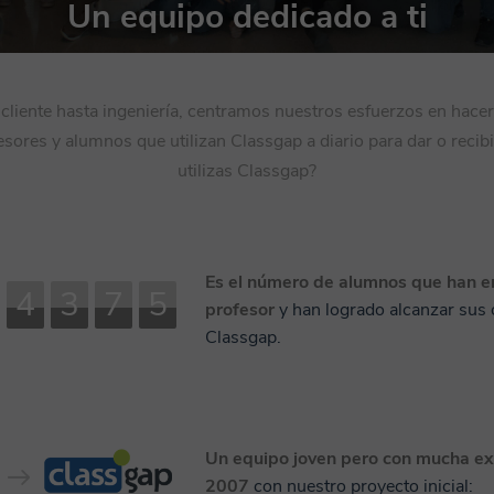
Un equipo dedicado a ti
cliente hasta ingeniería, centramos nuestros esfuerzos en hacer 
esores y alumnos que utilizan Classgap a diario para dar o recibir
utilizas Classgap?
Es el número de alumnos que han 
4
3
7
5
profesor
y han logrado alcanzar sus 
Classgap.
Un equipo joven pero con mucha ex
2007
con nuestro proyecto inicial: