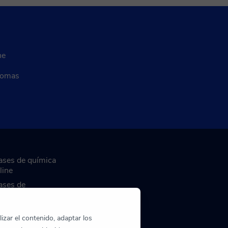
ne
diomas
ases de química
line
ases de
ogramación
line
izar el contenido, adaptar los