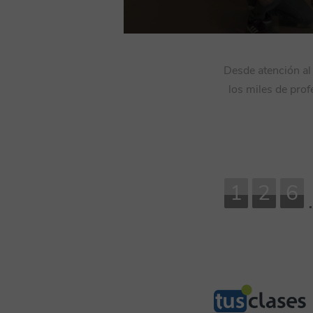
Desde atención al 
los miles de prof
1
2
6
.