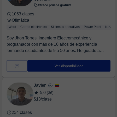
Ofrece prueba gratuita
1053 clases
Ofimática
Word
Correo electrónico
Sistemas operativos
Power Point
Navega
Soy Jhon Torres, Ingeniero Electromecánico y
programador con más de 10 años de experiencia
formando estudiantes de 9 a 50 años. He guiado a
niños, jóv...
Ver disponibilidad
Javier
5,0
(36)
$13
/clase
234 clases