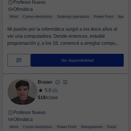
Profesor Nuevo
Ofimática
Word
Correo electrónico
Sistemas operativos
Power Point
Navega
Mi pasión por la informática surgió a los doce años al
ver una computadora. Desde entonces, estudié
programación y, a los 16, comencé a arreglar compu...
Ver disponibilidad
Braian
5,0
(2)
$18
/clase
Profesor Nuevo
Ofimática
Word
Correo electrónico
Power Point
Navegadores
Excel