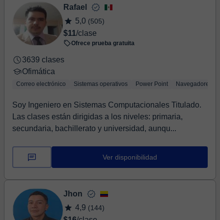
Rafael
5,0
(505)
$11
/clase
Ofrece prueba gratuita
3639 clases
Ofimática
Correo electrónico
Sistemas operativos
Power Point
Navegadores
Soy Ingeniero en Sistemas Computacionales Titulado.
Las clases están dirigidas a los niveles: primaria,
secundaria, bachillerato y universidad, aunqu...
Ver disponibilidad
Jhon
4,9
(144)
$16
/clase