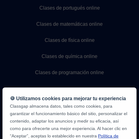
Clases de portugués online
Clases de matemáticas online
Clases de física online
Clases de química online
Clases de programación online
🍪 Utilizamos cookies para mejorar tu experiencia
Classgap almacena datos, tales como cookies, para
garantizar el funcionamiento básico del sitio, personalizar el
contenido, adaptar los anuncios y medir su eficacia, así
como para ofrecerte una mejor experiencia. Al hacer clic en
9,6/10
1.339.284
“Aceptar”, aceptas lo establecido en nuestra
Política de