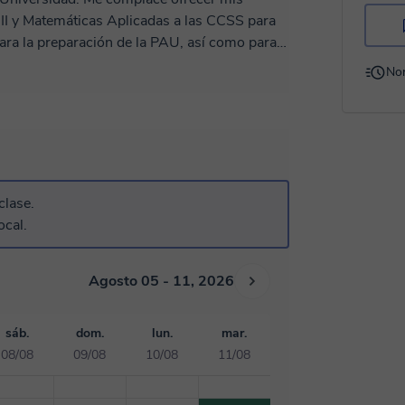
 II y Matemáticas Aplicadas a las CCSS para
ara la preparación de la PAU, así como para
 una sólida experiencia de más de 24 años en
No
y ofimática a los grados de Ingeniería de
itido desarrollar una metodología de
 los estudiantes.
clase.
ocal.
Agosto 05 - 11, 2026
sáb.
dom.
lun.
mar.
08/08
09/08
10/08
11/08