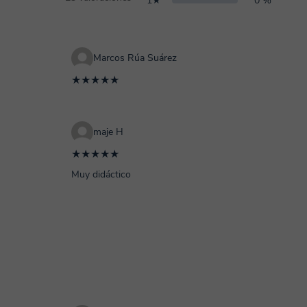
1★
0 %
Marcos Rúa Suárez
★★★★★
maje H
★★★★★
Muy didáctico