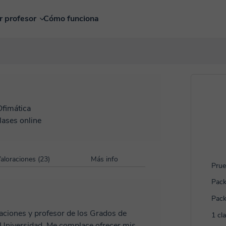
r profesor
Cómo funciona
Ofimática
lases online
aloraciones (23)
Más info
Prue
Pack
Pack
aciones y profesor de los Grados de
1 cl
a Universidad. Me complace ofrecer mis