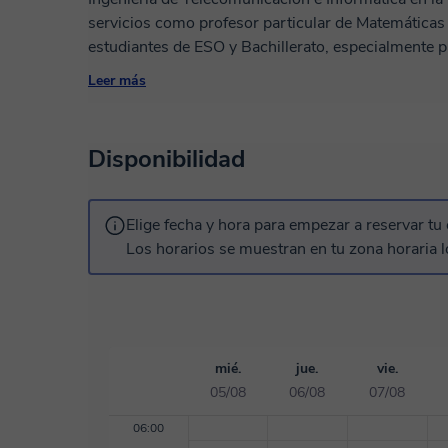
servicios como profesor particular de Matemáticas
estudiantes de ESO y Bachillerato, especialmente p
romper tu miedo con el mundo de la ofimática. Con
Leer más
la Universidad, he impartido clases de matemáticas 
Telecomunicación e Informática, lo que me ha perm
enseñanza efectiva y adaptada a las necesidades de
Disponibilidad
Elige fecha y hora para empezar a reservar tu 
Los horarios se muestran en tu zona horaria l
mié.
jue.
vie.
05/08
06/08
07/08
06:00