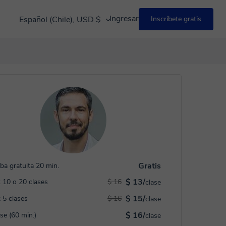
Ingresar
Español (Chile), USD $
Inscríbete gratis
Gratis
ba gratuita 20 min.
$ 13/
 10 o 20 clases
$ 16
clase
$ 15/
 5 clases
$ 16
clase
$ 16/
ase (60 min.)
clase