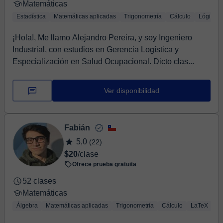
Matemáticas
Estadística
Matemáticas aplicadas
Trigonometría
Cálculo
Lógica
¡Hola!, Me llamo Alejandro Pereira, y soy Ingeniero
Industrial, con estudios en Gerencia Logística y
Especialización en Salud Ocupacional. Dicto clas...
Ver disponibilidad
Fabián
5,0
(22)
$20
/clase
Ofrece prueba gratuita
52 clases
Matemáticas
Álgebra
Matemáticas aplicadas
Trigonometría
Cálculo
LaTeX
Ló