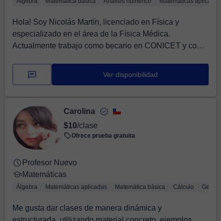
Álgebra
Matemática básica
Análisis numérico
Matemáticas aplicadas
Hola! Soy Nicolás Martín, licenciado en Física y
especializado en el área de la Física Médica.
Actualmente trabajo como becario en CONICET y como
prof...
Ver disponibilidad
Carolina
$10
/clase
Ofrece prueba gratuita
Profesor Nuevo
Matemáticas
Álgebra
Matemáticas aplicadas
Matemática básica
Cálculo
Geomet
Me gusta dar clases de manera dinámica y
estructurada, utilizando material concreto, ejemplos