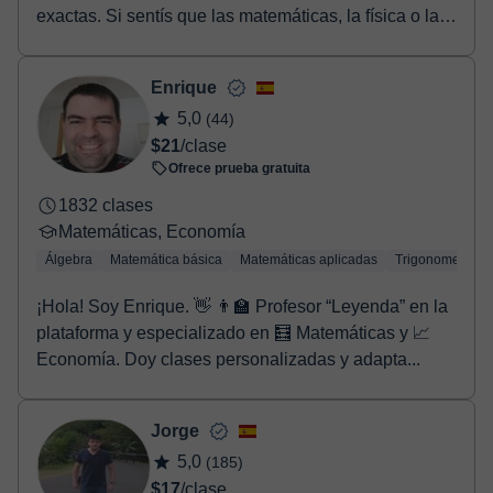
exactas. Si sentís que las matemáticas, la física o la
quí...
Enrique
5,0
(44)
$21
/clase
Ofrece prueba gratuita
1832 clases
Matemáticas, Economía
Álgebra
Matemática básica
Matemáticas aplicadas
Trigonometría
¡Hola! Soy Enrique. 👋 👨‍🏫 Profesor “Leyenda” en la
plataforma y especializado en 🧮 Matemáticas y 📈
Economía. Doy clases personalizadas y adapta...
Jorge
5,0
(185)
$17
/clase