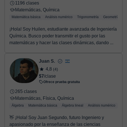
1196 clases
Matemáticas, Química
Matemática básica
Análisis numérico
Trigonometría
Geometría
¡Hola! Soy Huilen, estudiante avanzada de Ingeniería
Química. Busco poder transmitir el gusto por las
matemáticas y hacer las clases dinámicas, dando ...
Juan S.
4,8
(4)
$7
/clase
Ofrece prueba gratuita
265 clases
Matemáticas, Física, Química
Álgebra
Matemática básica
Álgebra lineal
Análisis numérico
Trig
👋 ¡Hola! Soy Juan Segundo, futuro Ingeniero y
apasionado por la enseñanza de las ciencias