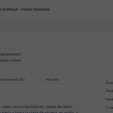
r profesor
Cómo funciona
ogramación
lases online
aloraciones (41)
Más info
Prue
Pack
Pack
n, redes de computadores, bases de datos,
1 cl
ría o toma la clase de prueba, es gratis, y