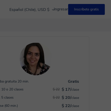
Ingresar
Español (Chile), USD $
Inscríbete gratis
Gratis
ba gratuita 20 min.
$ 17/
 10 o 20 clases
$ 22
clase
$ 20/
 5 clases
$ 22
clase
$ 22/
ase (60 min.)
clase