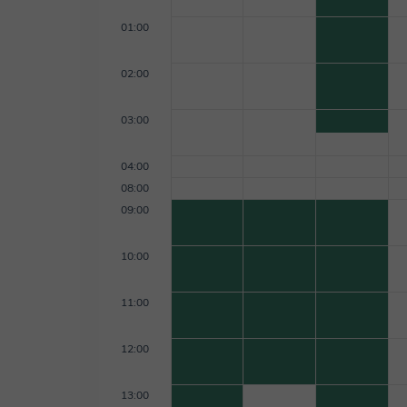
universidad. Puedes hacer una clase de prueba s
respecto a lo que requieres y conversamos con el f
01:00
02:00
03:00
04:00
08:00
09:00
10:00
11:00
12:00
13:00