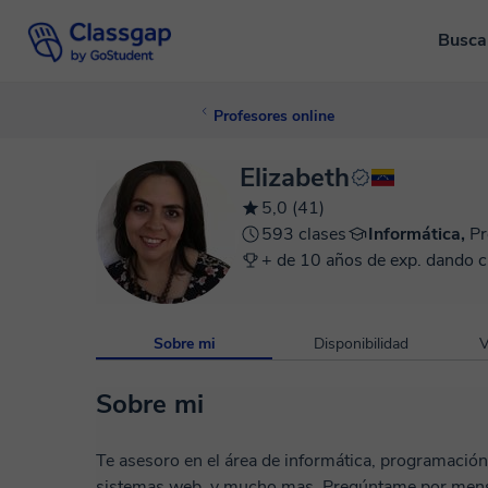
Busca
Profesores online
Elizabeth
5,0 (41)
593 clases
Informática,
Pr
+ de 10 años de exp. dando c
Sobre mi
Disponibilidad
V
Sobre mi
Te asesoro en el área de informática, programació
sistemas web, y mucho mas. Pregúntame por mensaje