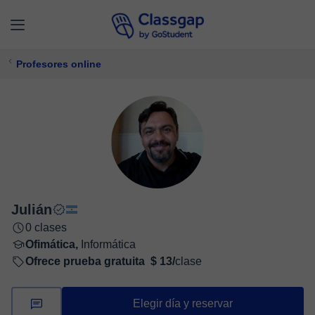
Profesores online
Julián
0 clases
Ofimática,
Informática
Ofrece prueba gratuita
$ 13/
clase
Elegir día y reservar