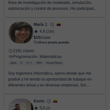
línea de investigación de modelado, simulación,
optimización y control de procesos. He participad...
María J.
4,9
(230)
$15
/clase
Ofrece prueba gratuita
2191 clases
Programación, Matemáticas
Java
C
C++
VBA
Visual Basic
Soy Ingeniera Informática, ejerzo desde que me
gradué y he tenido la oportunidad de trabajar en
diferentes áreas y en diversas empresas. Sin
embargo, ...
Kevin
5,0
(2)