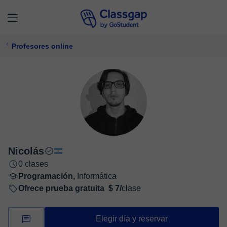
Profesores online
Nicolás
0 clases
Programación,
Informática
Ofrece prueba gratuita
$ 7/
clase
Elegir día y reservar