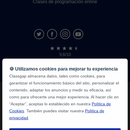
Clases de programación online
9,6/10
1.339.316
opiniones
de
🍪 Utilizamos cookies para mejorar tu experiencia
alumnos
Classgap almacena datos, tales como cookies, para
garantizar el funcionamiento básico del sitio, personalizar el
contenido, adaptar los anuncios y medir su eficacia, así
como para ofrecerte una mejor experiencia. Al hacer clic en
“Aceptar”, aceptas lo establecido en nuestra
Política de
Cookies
. También puedes visitar nuestra
Política de
privacidad
.