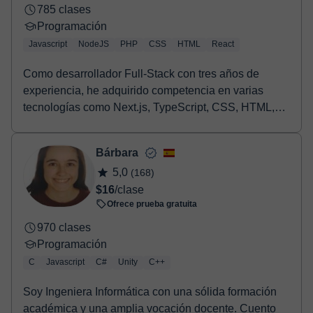
785 clases
Programación
Javascript
NodeJS
PHP
CSS
HTML
React
Como desarrollador Full-Stack con tres años de
experiencia, he adquirido competencia en varias
tecnologías como Next.js, TypeScript, CSS, HTML,
React,...
Bárbara
5,0
(168)
$16
/clase
Ofrece prueba gratuita
970 clases
Programación
C
Javascript
C#
Unity
C++
Soy Ingeniera Informática con una sólida formación
académica y una amplia vocación docente. Cuento