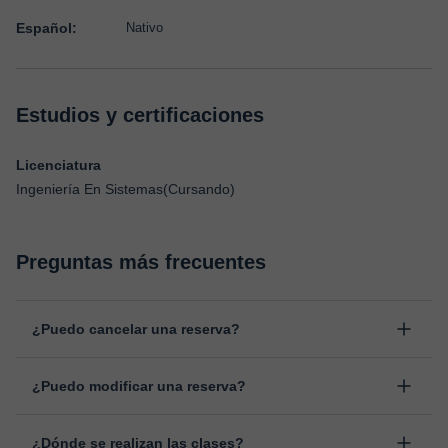
Español:
Nativo
Estudios y certificaciones
Licenciatura
Ingeniería En Sistemas(Cursando)
Preguntas más frecuentes
¿Puedo cancelar una reserva?
Sí, puedes cancelar una reserva hasta un máximo de 8 horas
¿Puedo modificar una reserva?
antes de la clase, indicando el motivo de cancelación.
Estudiaremos cada caso de forma personal para proceder a la
Sí, siempre puede surgir algún imprevisto, por lo que podrás
devolución del valor.
¿Dónde se realizan las clases?
cambiar la hora o el día de clase. Puedes hacerlo desde tu área