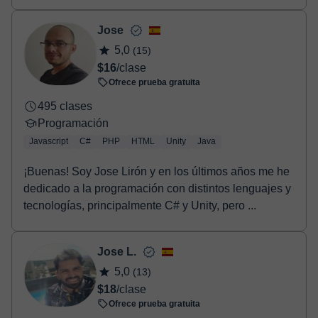
aunqu...
Jose
5,0
(15)
$16
/clase
Ofrece prueba gratuita
495 clases
Programación
Javascript
C#
PHP
HTML
Unity
Java
¡Buenas! Soy Jose Lirón y en los últimos años me he
dedicado a la programación con distintos lenguajes y
tecnologías, principalmente C# y Unity, pero ...
Jose L.
5,0
(13)
$18
/clase
Ofrece prueba gratuita