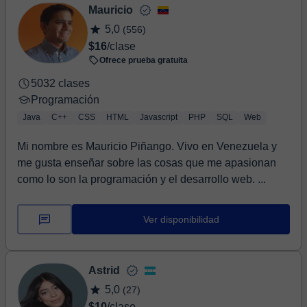
Mauricio
5,0
(556)
$16
/clase
Ofrece prueba gratuita
5032 clases
Programación
Java
C++
CSS
HTML
Javascript
PHP
SQL
Web
Mi nombre es Mauricio Piñango. Vivo en Venezuela y
me gusta enseñar sobre las cosas que me apasionan
como lo son la programación y el desarrollo web. ...
Ver disponibilidad
Astrid
5,0
(27)
$10
/clase