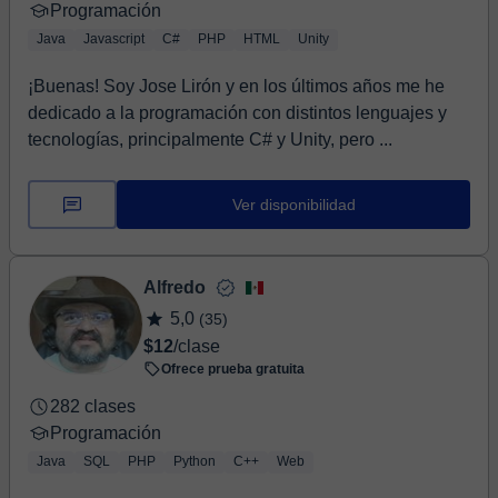
Programación
Java
Javascript
C#
PHP
HTML
Unity
¡Buenas! Soy Jose Lirón y en los últimos años me he
dedicado a la programación con distintos lenguajes y
tecnologías, principalmente C# y Unity, pero ...
Ver disponibilidad
Alfredo
5,0
(35)
$12
/clase
Ofrece prueba gratuita
282 clases
Programación
Java
SQL
PHP
Python
C++
Web