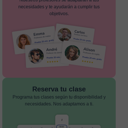
necesidades y te ayudarán a cumplir tus
objetivos.
Reserva tu clase
Programa tus clases según tu disponibilidad y
necesidades. Nos adaptamos a ti.