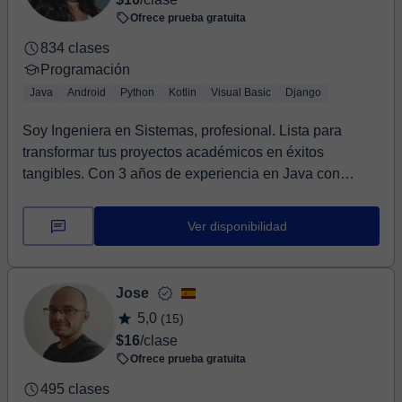
Ofrece prueba gratuita
834 clases
Programación
Java
Android
Python
Kotlin
Visual Basic
Django
Soy Ingeniera en Sistemas, profesional. Lista para
transformar tus proyectos académicos en éxitos
tangibles. Con 3 años de experiencia en Java con
And...
Ver disponibilidad
Jose
5,0
(15)
$16
/clase
Ofrece prueba gratuita
495 clases