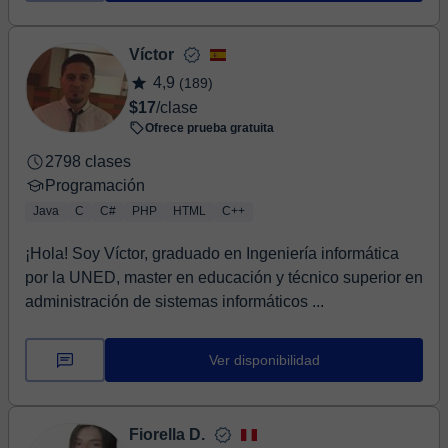
Víctor
4,9
(189)
$17
/clase
Ofrece prueba gratuita
2798 clases
Programación
Java
C
C#
PHP
HTML
C++
¡Hola! Soy Víctor, graduado en Ingeniería informática
por la UNED, master en educación y técnico superior en
administración de sistemas informáticos ...
Ver disponibilidad
Fiorella D.