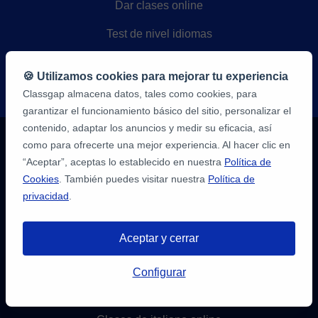
Dar clases online
Test de nivel idiomas
Blog
🍪 Utilizamos cookies para mejorar tu experiencia
Mapa del sitio
Classgap almacena datos, tales como cookies, para
garantizar el funcionamiento básico del sitio, personalizar el
contenido, adaptar los anuncios y medir su eficacia, así
como para ofrecerte una mejor experiencia. Al hacer clic en
Aprende
“Aceptar”, aceptas lo establecido en nuestra
Política de
Clases de inglés online
Cookies
. También puedes visitar nuestra
Política de
privacidad
.
Clases de castellano online
Aceptar y cerrar
Clases de francés online
Tienes hasta
3 pruebas gratis
de 20
Configurar
min. para encontrar profesor.
Clases de alemán online
¡Regístratre y reserva!