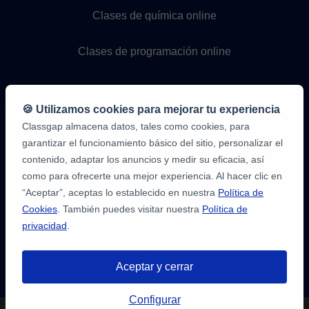
Clases de química online
Clases de programación online
🍪 Utilizamos cookies para mejorar tu experiencia
Classgap almacena datos, tales como cookies, para
garantizar el funcionamiento básico del sitio, personalizar el
contenido, adaptar los anuncios y medir su eficacia, así
como para ofrecerte una mejor experiencia. Al hacer clic en
9,6/10
1.339.284
“Aceptar”, aceptas lo establecido en nuestra
Política de
opiniones
de
Cookies
. También puedes visitar nuestra
Política de
alumnos
privacidad
.
2
en
opiniones-
Aceptar y cerrar
verificadas.com
10
/
10
a
Tienes hasta
3 pruebas gratis
de 20
classgap.com
Configurar
min. para encontrar profesor.