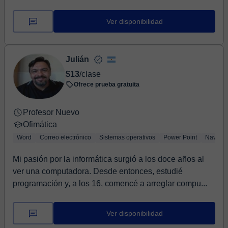
Ver disponibilidad
Julián
$13
/clase
Ofrece prueba gratuita
Profesor Nuevo
Ofimática
Word
Correo electrónico
Sistemas operativos
Power Point
Navega
Mi pasión por la informática surgió a los doce años al
ver una computadora. Desde entonces, estudié
programación y, a los 16, comencé a arreglar compu...
Ver disponibilidad