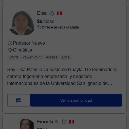
Elsa
$6
/clase
Ofrece prueba gratuita
Profesor Nuevo
Ofimática
Word
Power Point
Access
Excel
Soy Elsa Patricia Crisostomo Huayta. He terminado la
carrera Ingenieria empresarial y negocios
internacionales de la Universidad San Ignacio de
Loyola...
Ver disponibilidad
Fiorella D.