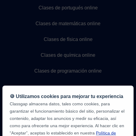
Clases de portugués online
Clases de matemáticas online
Clases de física online
Clases de química online
Clases de programación online
🍪 Utilizamos cookies para mejorar tu experiencia
Classgap almacena datos, tales como cookies, para
garantizar el funcionamiento básico del sitio, personalizar el
contenido, adaptar los anuncios y medir su eficacia, así
como para ofrecerte una mejor experiencia. Al hacer clic en
9,6/10
1.339.316
“Aceptar”, aceptas lo establecido en nuestra
Política de