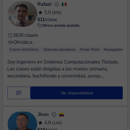
Rafael
5,0
(505)
$11
/clase
Ofrece prueba gratuita
3639 clases
Ofimática
Correo electrónico
Sistemas operativos
Power Point
Navegadores
Soy Ingeniero en Sistemas Computacionales Titulado.
Las clases están dirigidas a los niveles: primaria,
secundaria, bachillerato y universidad, aunqu...
Ver disponibilidad
Jhon
4,9
(144)
$16
/clase