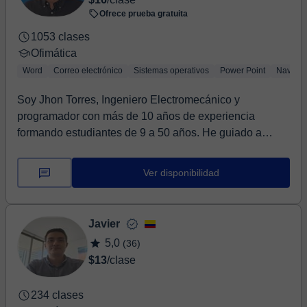
Ofrece prueba gratuita
1053 clases
Ofimática
Word
Correo electrónico
Sistemas operativos
Power Point
Navega
Soy Jhon Torres, Ingeniero Electromecánico y
programador con más de 10 años de experiencia
formando estudiantes de 9 a 50 años. He guiado a
niños, jóv...
Ver disponibilidad
Javier
5,0
(36)
$13
/clase
234 clases