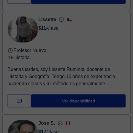
Lissette
$11
/clase
Profesor Nuevo
Historia
Buenas tardes, soy Lissette Ruminot, docente de
Historia y Geografía. Tengo 10 años de experiencia
haciendo clases y mi método es generalmente
interactivo, para ir chequeando si mis estudiantes
entienden el contenido. Por lo tanto, desarrollo la parte
Ver disponibilidad
teórica, pero también actividades prácticas para evaluar
constantemente al estudiante.
Jose S.
$17
/clase