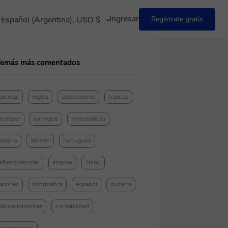
Ingresar
Español (Argentina), USD $
Registrate gratis
Temás más comentados
idiomas
ingles
clasesonline
frances
profesor
consejos
matematicas
taliano
aleman
portugues
refuerzoescolar
empleo
chino
japones
informatica
espanol
guitarra
educaciononline
contabilidad