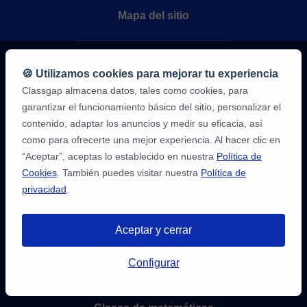
Mapa del sitio
Aprende
🍪 Utilizamos cookies para mejorar tu experiencia
Classgap almacena datos, tales como cookies, para
Clases de inglés online
garantizar el funcionamiento básico del sitio, personalizar el
contenido, adaptar los anuncios y medir su eficacia, así
Clases de castellano online
como para ofrecerte una mejor experiencia. Al hacer clic en
“Aceptar”, aceptas lo establecido en nuestra
Política de
Clases de francés online
Cookies
. También puedes visitar nuestra
Política de
privacidad
.
Clases de alemán online
Aceptar y cerrar
Clases de italiano online
Tienes hasta
3 pruebas gratis
de 20
Configurar
min. para encontrar profesor.
Clases de portugués online
¡Regístratre y reserva!