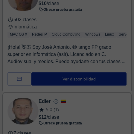
$10
/clase
Ofrece prueba gratuita
502 clases
Informática
MAC OS X
Redes IP
Cloud Computing
Windows
Linux
Server
¡Hola! 👋🏻 Soy José Antonio, 😄 tengo FP grado
superior en informática (asir). Licenciado en C.
Audiovisual y medios. Puedo ayudarte con tus clases ...
Ver disponibilidad
Edier
5,0
(1)
$12
/clase
Ofrece prueba gratuita
7 clases