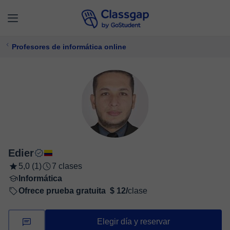
Profesores de informática online
Edier
5,0 (1)
7 clases
Informática
Ofrece prueba gratuita
$ 12/
clase
Elegir día y reservar