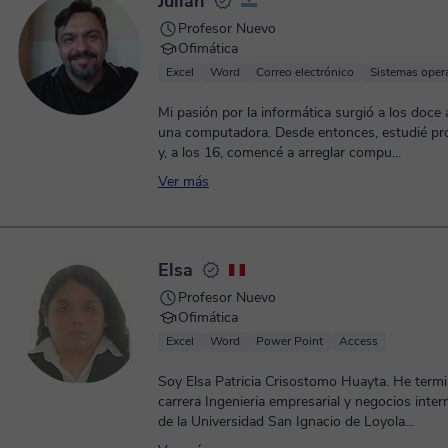
Julián
Profesor Nuevo
Ofimática
Excel
Word
Correo electrónico
Sistemas oper
Mi pasión por la informática surgió a los doce 
una computadora. Desde entonces, estudié p
y, a los 16, comencé a arreglar compu...
Ver más
Elsa
Profesor Nuevo
Ofimática
Excel
Word
Power Point
Access
Soy Elsa Patricia Crisostomo Huayta. He termi
carrera Ingenieria empresarial y negocios inter
de la Universidad San Ignacio de Loyola...