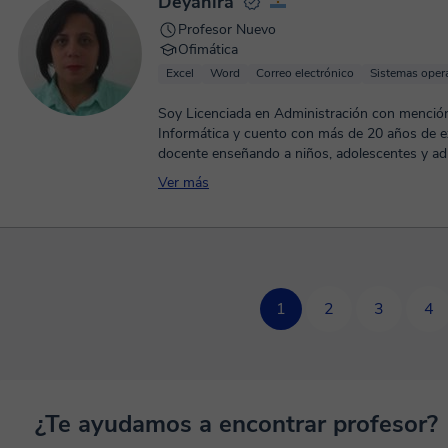
Deyanira
Profesor Nuevo
Ofimática
Excel
Word
Correo electrónico
Sistemas oper
Soy Licenciada en Administración con menció
Informática y cuento con más de 20 años de e
docente enseñando a niños, adolescentes y adul
Ver más
1
2
3
4
¿Te ayudamos a encontrar profesor?