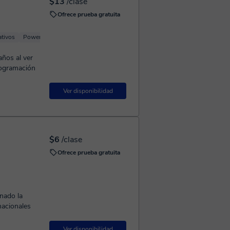
$13
/clase
Ofrece prueba gratuita
ativos
Power Point
Navegadores
años al ver
rogramación
Ver disponibilidad
$6
/clase
Ofrece prueba gratuita
nado la
nacionales
Ver disponibilidad