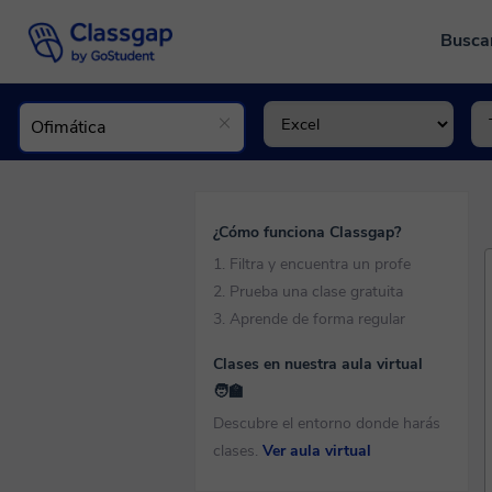
Busca
¿Cómo funciona Classgap?
1. Filtra y encuentra un profe
2. Prueba una clase gratuita
3. Aprende de forma regular
Clases en nuestra aula virtual
🧑‍🏫
Descubre el entorno donde harás
clases.
Ver aula virtual