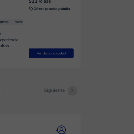
$11
/clase
Ofrece prueba gratuita
ativos
Power Point
Navegadores
n
xperiencia
tos....
Ver disponibilidad
Siguiente