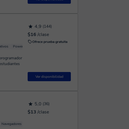
4,9
(144)
$16
/clase
Ofrece prueba gratuita
ativos
Power Point
Navegadores
 programador
estudiantes
Ver disponibilidad
5,0
(36)
$13
/clase
Navegadores