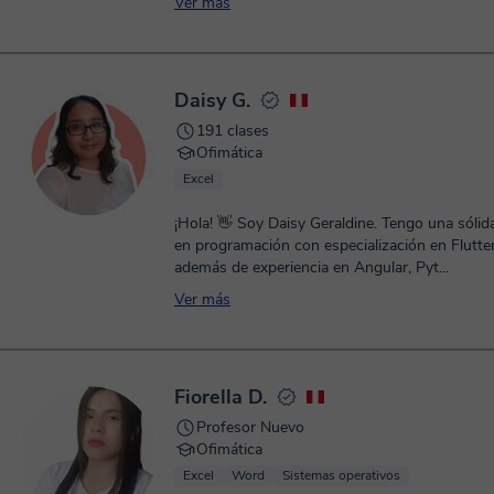
Ver más
Daisy G.
191 clases
Ofimática
Excel
¡Hola! 👋 Soy Daisy Geraldine. Tengo una sóli
en programación con especialización en Flutter
además de experiencia en Angular, Pyt...
Ver más
Fiorella D.
Profesor Nuevo
Ofimática
Excel
Word
Sistemas operativos