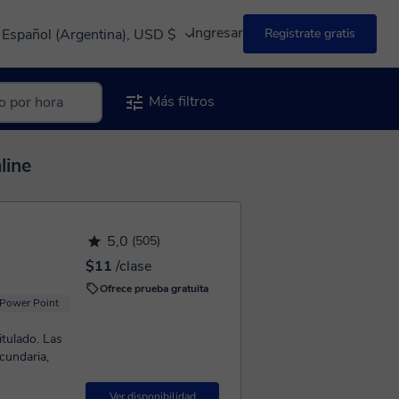
Ingresar
Español (Argentina), USD $
Registrate gratis
Más filtros
line
5,0
(505)
$11
/clase
Ofrece prueba gratuita
Power Point
Navegadores
Access
ado. Las
ecundaria,
Ver disponibilidad