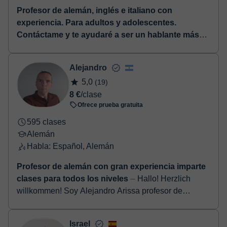
Profesor de alemán, inglés e italiano con
experiencia. Para adultos y adolescentes.
Contáctame y te ayudaré a ser un hablante más
independiente.
⏤ Profesor particular de idiomas, con
más de 8 años de experiencia impartiendo clases
Alejandro
virtuales y preparación para exámenes de alemán,
5,0
(19)
inglés e italiano...
8 €
/clase
Ofrece prueba gratuita
595 clases
Alemán
Habla: Español, Alemán
Profesor de alemán con gran experiencia imparte
clases para todos los niveles
⏤ Hallo! Herzlich
willkommen! Soy Alejandro Arissa profesor de
alemán, doy clases para todos los niveles desde
hace largo tiempo. En cada clase el alumn...
Israel