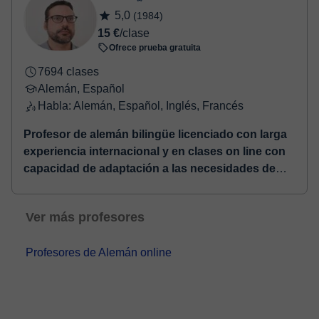
5,0
(1984)
15 €
/clase
Ofrece prueba gratuita
7694 clases
Alemán, Español
Habla: Alemán, Español, Inglés, Francés
Profesor de alemán bilingüe licenciado con larga
experiencia internacional y en clases on line con
capacidad de adaptación a las necesidades de
cada alumno/a. Diseño de estrategias individuales
de aprendizaje de la lengua enfocado a la
Ver más profesores
integración real de la lengua en la rutina del
alumno/a.
⏤ Inicié mi experiencia en la enseñanza
Profesores de Alemán online
del español como lengua extranjera en Alemania.
Creo que el entusiasmo por lo que haces es
fundamental, ya que e...