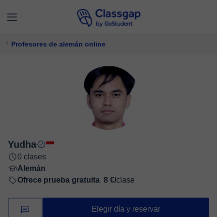
Profesores de alemán online
Yudha
0 clases
Alemán
Ofrece prueba gratuita
8 €/
clase
Elegir día y reservar