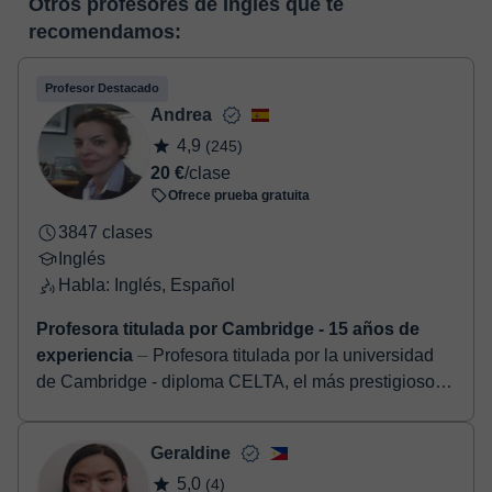
Otros profesores de Inglés que te
horas, podrás realizar el pago mediante tarjeta de débito o
enlace puedes ver una demo del aula y conocerla:
Ver aula
recomendamos:
crédito.
virtual
Una vez realices el pago de la clase, recibirás un e-mail de
confirmación de la reserva.
Profesor Destacado
Andrea
4,9
(245)
20 €
/clase
Ofrece prueba gratuita
3847 clases
Inglés
Habla: Inglés, Español
Profesora titulada por Cambridge - 15 años de
experiencia
⏤ Profesora titulada por la universidad
de Cambridge - diploma CELTA, el más prestigioso -,
especializada en Business English, preparación de
exámenes d...
Geraldine
5,0
(4)