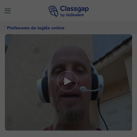
Profesores de inglés online
Tiberius K.
5,0 (520)
1135 clases
Inglés
22 €/
clase