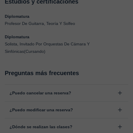
Estudios y certificaciones
Diplomatura
Profesor De Guitarra, Teoría Y Solfeo
Diplomatura
Solista, Invitado Por Orquestas De Cámara Y
Sinfónicas(Cursando)
Preguntas más frecuentes
¿Puedo cancelar una reserva?
Sí, puedes cancelar una reserva hasta un máximo de 8 horas
¿Puedo modificar una reserva?
antes de la clase, indicando el motivo de cancelación.
Estudiaremos cada caso de forma personal para proceder a la
Sí, siempre puede surgir algún imprevisto, por lo que podrás
devolución del importe.
¿Dónde se realizan las clases?
cambiar la hora o el día de clase. Puedes hacerlo desde tu área