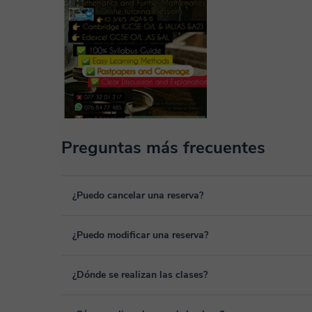
Preguntas más frecuentes
¿Puedo cancelar una reserva?
Sí, puedes cancelar una reserva hasta un máximo de 8 hora
¿Puedo modificar una reserva?
cancelación. Estudiaremos cada caso de forma personal pa
Sí, siempre puede surgir algún imprevisto, por lo que podr
¿Dónde se realizan las clases?
desde tu área personal, dentro de "Clases programadas", 
Las clases se realizan en el aula virtual de Classgap, des