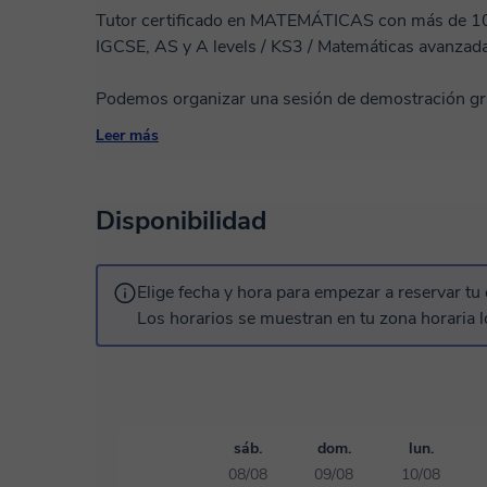
Tutor certificado en MATEMÁTICAS con más de 1
IGCSE, AS y A levels / KS3 / Matemáticas avanzadas
Podemos organizar una sesión de demostración gra
sencilla de abordar preguntas, junto con exámenes 
Leer más
tipo de preguntas. Mis lecciones mejorarán enorme
cualquier tipo de pregunta, y le permitirán supera
del percentil 99.
Disponibilidad
He impartido clases de Matemáticas a estudiantes
y es mi pasión. Soy licenciado en Ciencias (especi
Elige fecha y hora para empezar a reservar tu 
Matemáticas en la Universidad de Texas en Dallas.
Los horarios se muestran en tu zona horaria l
brindar lo mejor de mí.
sáb.
dom.
lun.
08/08
09/08
10/08