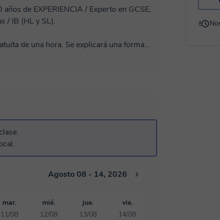
0 años de EXPERIENCIA / Experto en GCSE,
 / IB (HL y SL).
No
tuita de una hora. Se explicará una forma
anteriores, y un enfoque alternativo para todo
mente la capacidad de pensar y de abordar
r cualquier examen para obtener puntuaciones
 de nivel avanzado y de pregrado desde 2016,
al) y estoy cursando un doctorado en
clase.
 Estoy disponible en cualquier momento para
ocal.
Agosto 08 - 14, 2026
mar.
mié.
jue.
vie.
11/08
12/08
13/08
14/08