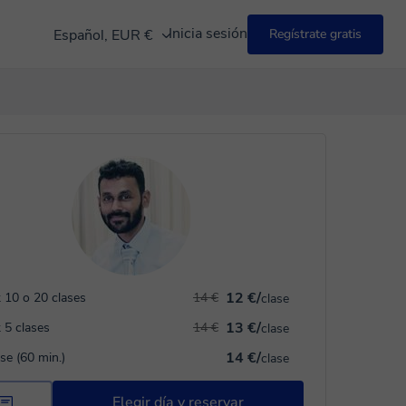
Inicia sesión
Español, EUR €
Regístrate gratis
12 €/
 10 o 20 clases
14 €
clase
13 €/
 5 clases
14 €
clase
14 €/
ase (60 min.)
clase
Elegir día y reservar