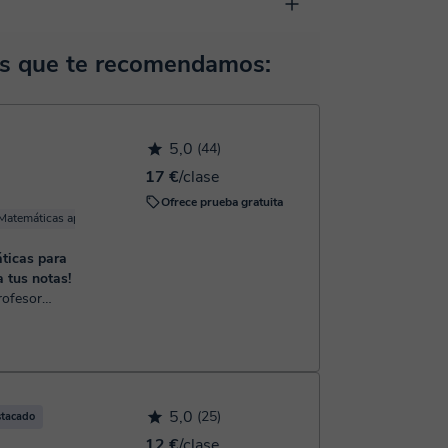
 pizarra virtual o el editor de textos a tiempo real.
ocerla:
Ver aula virtual
horas, podrás realizar el pago mediante tarjeta de
as que te recomendamos:
 confirmación de la reserva.
5,0
(44)
17 €
/clase
Ofrece prueba gratuita
Matemáticas aplicadas
Trigonometría
Cálculo
Geometría
ticas para
a tus notas!
specializado
 Doy
.
5,0
(25)
stacado
12 €
/clase