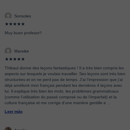
Sonsoles
★★★★★
Muy buen profesor!!
Mareike
★★★★★
Thibaut donne des leçons fantastiques ! Il a très bien compris les
aspects sur lesquels je voulais travailler. Ses leçons sont très bien
structurées et on ne perd pas de temps. J’ai l’impression que j’ai
déjà amélioré mon français pendant les dernières 4 leçons avec
lui. Il explique très bien les mots, les problèmes grammaticaux
(comme l’utilisation du passé composé ou de l’imparfait) et la
culture française et me corrige d’une manière gentille e
...
Leer más