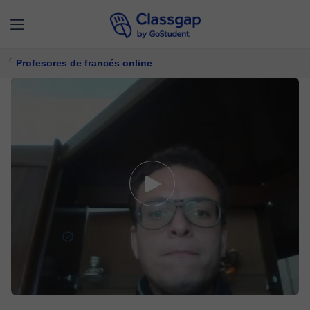
Profesores de francés online
Thibaut
5,0 (66)
788 clases
Francés
Ofrece prueba gratuita
22 €/
clase