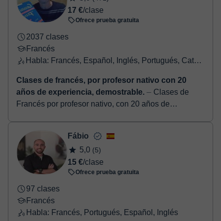
17 €
/clase
Ofrece prueba gratuita
2037 clases
Francés
Habla: Francés, Español, Inglés, Portugués, Catalán
Clases de francés, por profesor nativo con 20
años de experiencia, demostrable.
⏤ Clases de
Francés por profesor nativo, con 20 años de
experiencia. Seriedad, profesionalidad, y buen humor.
Me adapto a las necesidades del alumno. Cl...
Fábio
5,0
(5)
15 €
/clase
Ofrece prueba gratuita
97 clases
Francés
Habla: Francés, Portugués, Español, Inglés