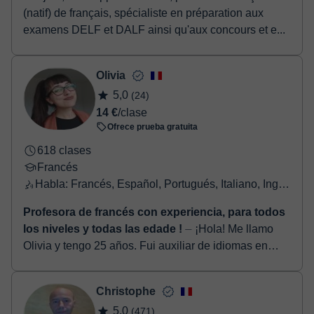
(natif) de français, spécialiste en préparation aux
examens DELF et DALF ainsi qu'aux concours et e...
Olivia
5,0
(24)
14 €
/clase
Ofrece prueba gratuita
618 clases
Francés
Habla: Francés, Español, Portugués, Italiano, Inglés, Griego
Profesora de francés con experiencia, para todos
los niveles y todas las edade !
⏤ ¡Hola! Me llamo
Olivia y tengo 25 años. Fui auxiliar de idiomas en
Granada (mi ciudad favorita) y Madrid (España), ¡y me
apasiona enseñar francés! Po...
Christophe
5,0
(471)