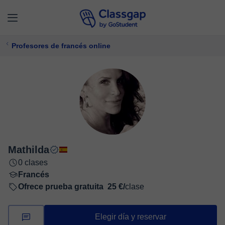
Profesores de francés online
Mathilda
0 clases
Francés
Ofrece prueba gratuita
25 €/
clase
Elegir día y reservar