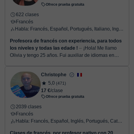
Ofrece prueba gratuita
622 clases
Francés
Habla: Francés, Español, Portugués, Italiano, Inglés, Griego
Profesora de francés con experiencia, para todos
los niveles y todas las edade !
⏤ ¡Hola! Me llamo
Olivia y tengo 25 años. Fui auxiliar de idiomas en
Granada (mi ciudad favorita) y Madrid (España), ¡y me
apasiona enseñar francés! Po...
Christophe
5,0
(471)
17 €
/clase
Ofrece prueba gratuita
2039 clases
Francés
Habla: Francés, Español, Inglés, Portugués, Catalán
Clases de francés, por profesor nativo con 20