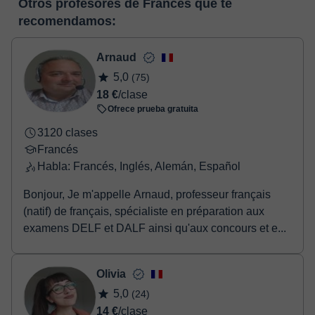
Otros profesores de Francés que te
horas, podrás realizar el pago mediante tarjeta de débito o
enlace puedes ver una demo del aula y conocerla:
Ver aula
recomendamos:
crédito.
virtual
Una vez realices el pago de la clase, recibirás un e-mail de
confirmación de la reserva.
Arnaud
5,0
(75)
18 €
/clase
Ofrece prueba gratuita
3120 clases
Francés
Habla: Francés, Inglés, Alemán, Español
Bonjour, Je m'appelle Arnaud, professeur français
(natif) de français, spécialiste en préparation aux
examens DELF et DALF ainsi qu'aux concours et e...
Olivia
5,0
(24)
14 €
/clase