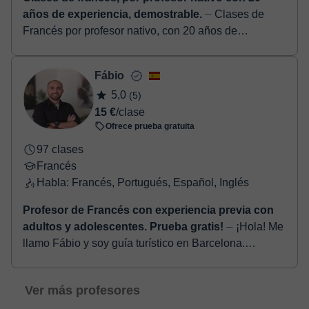
años de experiencia, demostrable.
⏤ Clases de
Francés por profesor nativo, con 20 años de
experiencia. Seriedad, profesionalidad, y buen humor.
Me adapto a las necesidades del alumno. Cl...
Fábio
5,0
(5)
15 €
/clase
Ofrece prueba gratuita
97 clases
Francés
Habla: Francés, Portugués, Español, Inglés
Profesor de Francés con experiencia previa con
adultos y adolescentes. Prueba gratis!
⏤ ¡Hola! Me
llamo Fábio y soy guía turístico en Barcelona.
Además de mi trabajo, también doy clases de francés
para quienes quieran aprender el idioma...
Ver más profesores