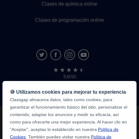
Clases de química online
Clases de programación online
9,6/10
1.339.284
opiniones
de
🍪 Utilizamos cookies para mejorar tu experiencia
alumnos
Classgap almacena datos, tales como cookies, para
garantizar el funcionamiento básico del sitio, personalizar el
contenido, adaptar los anuncios y medir su eficacia, así
como para ofrecerte una mejor experiencia. Al hacer clic en
“Aceptar”, aceptas lo establecido en nuestra
Política de
Cookies
. También puedes visitar nuestra
Política de