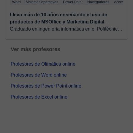
Word
Sistemas operativos
Power Point
Navegadores
Access
E
Llevo más de 10 años enseñando el uso de
productos de MSOffice y Marketing Digital
⏤
Graduado en ingeniería informática en el Politécnico
de Milán, colaboro con importantes empresas de alta
tecnología como Full Stack Developer. Tengo u...
Ver más profesores
Profesores de Ofimática online
Profesores de Word online
Profesores de Power Point online
Profesores de Excel online