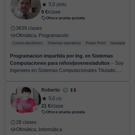
5,0
(505)
9 €
/clase
Ofrece prueba gratuita
3639 clases
Ofimática, Programación
Correo electrónico
Sistemas operativos
Power Point
Navegadores
Programacion impartida por Ing. en Sistemas
Computaciones para niños/jovenes/adultos
⏤ Soy
Ingeniero en Sistemas Computacionales Titulado.
Las clases están dirigidas a los niveles: primaria,
secundaria, bachillerato y universidad, aunqu...
Roberto
5,0
(4)
21 €
/clase
Ofrece prueba gratuita
28 clases
Ofimática, Informática