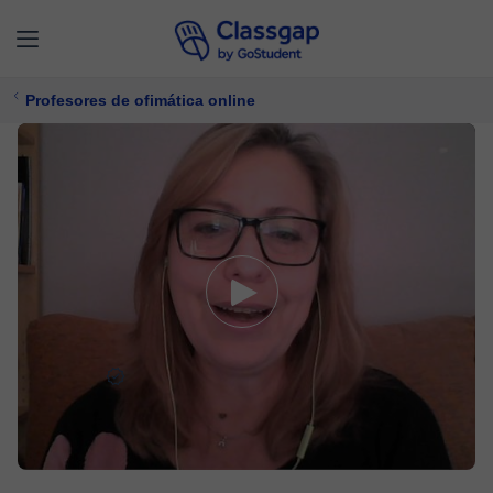
Profesores de ofimática online
Maria H.
5,0 (84)
108 clases
Ofimática
25 €/
clase