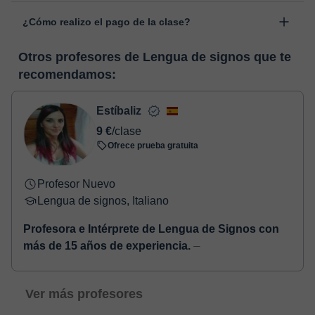
Las clases se realizan en el aula virtual de Classgap,
“Cambiar fecha”.
¿Cómo realizo el pago de la clase?
desarrollada para el ámbito formativo con muchas
funcionalidades específicas para ello, como el vídeo-chat, la
En el momento en que selecciones una clase o un pack de
pizarra virtual o el editor de textos a tiempo real. En el siguiente
Otros profesores de Lengua de signos que te
horas, podrás realizar el pago mediante tarjeta de débito o
enlace puedes ver una demo del aula y conocerla:
Ver aula
recomendamos:
crédito.
virtual
Una vez realices el pago de la clase, recibirás un e-mail de
confirmación de la reserva.
Estíbaliz
9 €
/clase
Ofrece prueba gratuita
Profesor Nuevo
Lengua de signos, Italiano
Profesora e Intérprete de Lengua de Signos con
más de 15 años de experiencia.
⏤
Ver más profesores