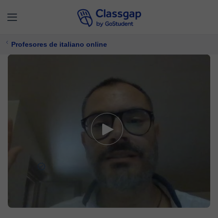
Profesores de italiano online
Marco
5,0 (5)
30 clases
Italiano
Ofrece prueba gratuita
10 €/
clase