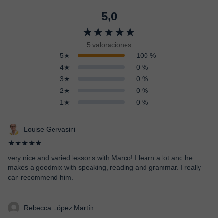
5,0
★★★★★
5 valoraciones
5★
100 %
4★
0 %
3★
0 %
2★
0 %
1★
0 %
Louise Gervasini
★★★★★
very nice and varied lessons with Marco! I learn a lot and he
makes a goodmix with speaking, reading and grammar. I really
can recommend him.
Rebecca López Martín