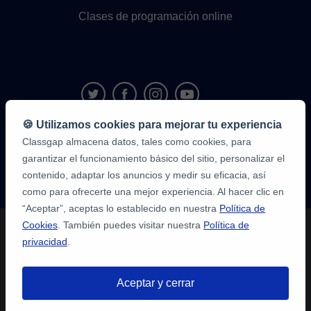
Clases de programación online
🍪 Utilizamos cookies para mejorar tu experiencia
Classgap almacena datos, tales como cookies, para
9,6/10
1.339.284
garantizar el funcionamiento básico del sitio, personalizar el
opiniones
de
contenido, adaptar los anuncios y medir su eficacia, así
alumnos
como para ofrecerte una mejor experiencia. Al hacer clic en
“Aceptar”, aceptas lo establecido en nuestra
Política de
Cookies
. También puedes visitar nuestra
Política de
privacidad
.
Aceptar y cerrar