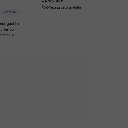
12 €
/clase
Ofrece prueba gratuita
Genética
Microbiología
Inmunología
vestigación
 clases y
 online con
ntil hasta