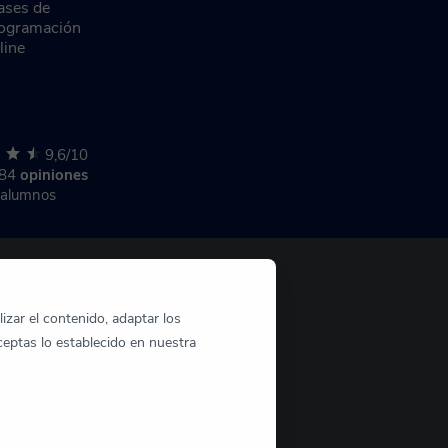
ases de
ogramación
line
9,6/10
284
opiniones
 alumnos
izar el contenido, adaptar los
ceptas lo establecido en nuestra