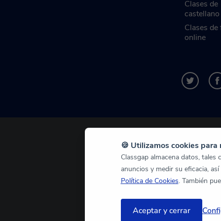
Clases de
castellano
Clases de 
online
🍪 Utilizamos cookies para 
Classgap almacena datos, tales co
anuncios y medir su eficacia, así
Política de Cookies
. También pue
Aceptar y cerrar
Confi