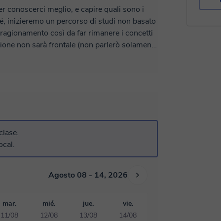
r conoscerci meglio, e capire quali sono i
hé, inizieremo un percorso di studi non basato
 ragionamento così da far rimanere i concetti
rgomenti verranno spiegati come se facessimo
e troppo la spiegazione e rendendola più
ti nel mondo degli esami!
clase.
ocal.
Agosto 08 - 14, 2026
mar.
mié.
jue.
vie.
11/08
12/08
13/08
14/08