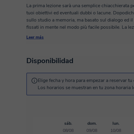
La prima lezione sarà una semplice chiacchierata pe
tuoi obiettivi ed eventuali dubbi o lacune. Dopodic
sullo studio a memoria, ma basato sul dialogo ed il
fissati in mente nel modo più facile possibile. La lezione non sarà frontale (non parlerò solamente
io) ma sarà un vero e proprio dialogo, in cui gli a
Leer más
una chiacchierata tra amici, così da non appesantir
interattiva. Mi rivolgo principalmente a studenti di scuole medie e scuole superiori, ed
eventualmente a studenti universitari appena entra
Disponibilidad
Elige fecha y hora para empezar a reservar tu 
Los horarios se muestran en tu zona horaria l
sáb.
dom.
lun.
08/08
09/08
10/08