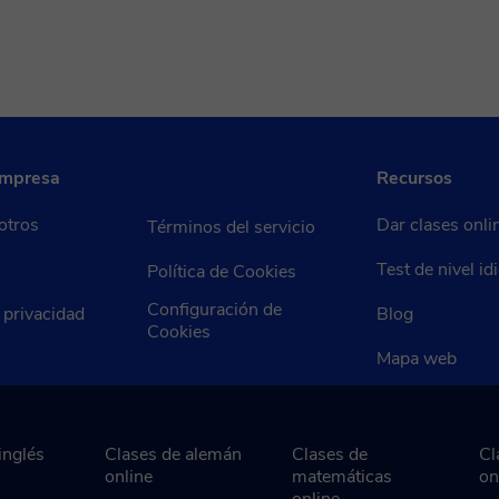
empresa
Recursos
otros
Dar clases onli
Términos del servicio
Test de nivel i
Política de Cookies
Configuración de
e privacidad
Blog
Cookies
Mapa web
inglés
Clases de alemán
Clases de
Cl
online
matemáticas
on