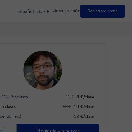
Inicia sesión
Español, EUR €
Regístrate gratis
8 €/
 10 o 20 clases
12 €
clase
10 €/
 5 clases
12 €
clase
12 €/
ase (60 min.)
clase
Elegir día y reservar