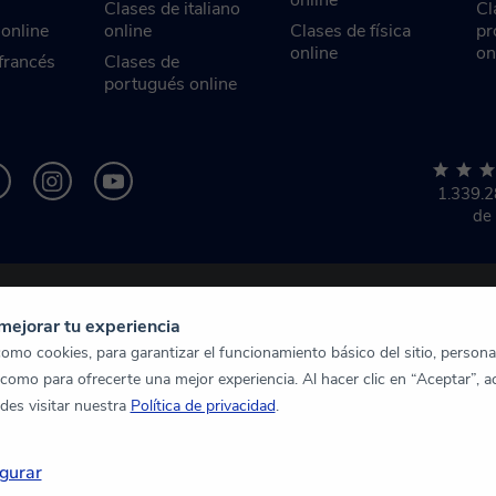
online
Clases de italiano
Cl
 online
online
Clases de física
pr
online
on
francés
Clases de
portugués online
1.339.
de
mejorar tu experiencia
mo cookies, para garantizar el funcionamiento básico del sitio, personal
 como para ofrecerte una mejor experiencia. Al hacer clic en “Aceptar”, a
des visitar nuestra
Política de privacidad
.
gurar