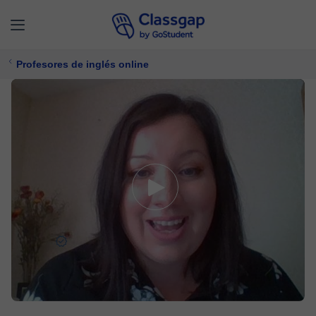
Profesores de inglés online
Jessie
5,0 (4)
12 clases
Inglés
20 €/
clase