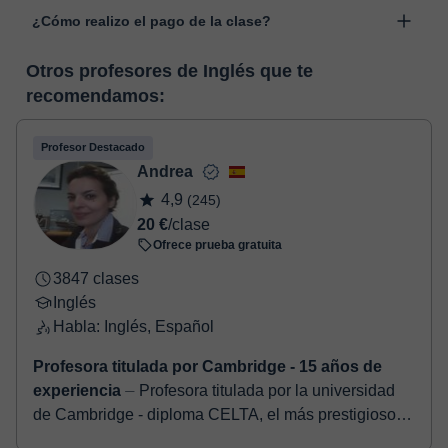
Las clases se realizan en el aula virtual de Classgap,
“Cambiar fecha”.
¿Cómo realizo el pago de la clase?
desarrollada para el ámbito formativo con muchas
funcionalidades específicas para ello, como el vídeo-chat, la
En el momento en que selecciones una clase o un pack de
pizarra virtual o el editor de textos a tiempo real. En el siguiente
Otros profesores de Inglés que te
horas, podrás realizar el pago mediante tarjeta de débito o
enlace puedes ver una demo del aula y conocerla:
Ver aula
recomendamos:
crédito.
virtual
Una vez realices el pago de la clase, recibirás un e-mail de
confirmación de la reserva.
Profesor Destacado
Andrea
4,9
(245)
20 €
/clase
Ofrece prueba gratuita
3847 clases
Inglés
Habla: Inglés, Español
Profesora titulada por Cambridge - 15 años de
experiencia
⏤ Profesora titulada por la universidad
de Cambridge - diploma CELTA, el más prestigioso -,
especializada en Business English, preparación de