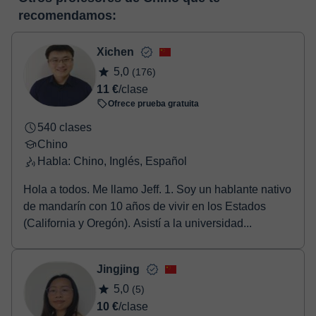
horas, podrás realizar el pago mediante tarjeta de débito o
enlace puedes ver una demo del aula y conocerla:
Ver aula
recomendamos:
crédito.
virtual
Una vez realices el pago de la clase, recibirás un e-mail de
confirmación de la reserva.
Xichen
5,0
(176)
11 €
/clase
Ofrece prueba gratuita
540 clases
Chino
Habla: Chino, Inglés, Español
Hola a todos. Me llamo Jeff. 1. Soy un hablante nativo
de mandarín con 10 años de vivir en los Estados
(California y Oregón). Asistí a la universidad...
Jingjing
5,0
(5)
10 €
/clase