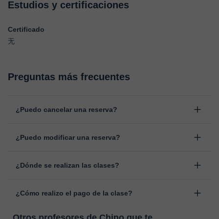
Estudios y certificaciones
Certificado
无
Preguntas más frecuentes
¿Puedo cancelar una reserva?
Sí, puedes cancelar una reserva hasta un máximo de 8 horas
¿Puedo modificar una reserva?
antes de la clase, indicando el motivo de cancelación.
Estudiaremos cada caso de forma personal para proceder a la
Sí, siempre puede surgir algún imprevisto, por lo que podrás
devolución del importe.
¿Dónde se realizan las clases?
cambiar la hora o el día de clase. Puedes hacerlo desde tu área
personal, dentro de "Clases programadas", en la opción
Las clases se realizan en el aula virtual de Classgap,
“Cambiar fecha”.
¿Cómo realizo el pago de la clase?
desarrollada para el ámbito formativo con muchas
funcionalidades específicas para ello, como el vídeo-chat, la
En el momento en que selecciones una clase o un pack de
pizarra virtual o el editor de textos a tiempo real. En el siguiente
Otros profesores de Chino que te