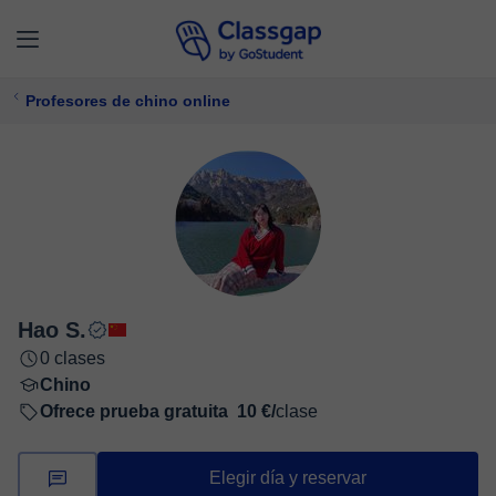
Profesores de chino online
Hao S.
0 clases
Chino
Ofrece prueba gratuita
10 €/
clase
Elegir día y reservar