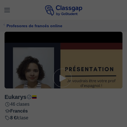
Profesores de francés online
Eukarys
46 clases
Francés
8 €/
clase