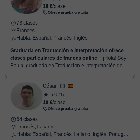
10 €
/clase
Ofrece prueba gratuita
73 clases
Francés
Habla: Español, Francés, Inglés
Graduada en Traducción e Interpretación ofrece
clases particulares de francés online
⏤ ¡Hola! Soy
Paula, graduada en Traducción e Interpretación de
francés e inglés, y estudiante de máster en Estudios
Franceses y Francófonos. Mi pasión e...
César
5,0
(1)
10 €
/clase
Ofrece prueba gratuita
64 clases
Francés, Italiano
Habla: Español, Francés, Italiano, Inglés, Portugués