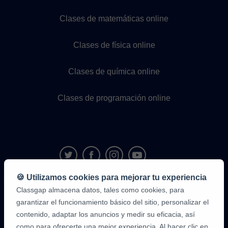
Clases de matemáticas online
Clases de física online
Clases de química online
Clases de programación online
🍪 Utilizamos cookies para mejorar tu experiencia
Classgap almacena datos, tales como cookies, para
9,6/10
1.339.284
garantizar el funcionamiento básico del sitio, personalizar el
opiniones
de
contenido, adaptar los anuncios y medir su eficacia, así
alumnos
como para ofrecerte una mejor experiencia. Al hacer clic en