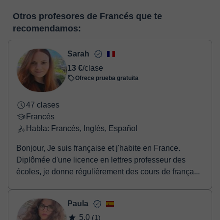
funcionalidades específicas para ello, como el vídeo-chat, la
En el momento en que selecciones una clase o un pack de
pizarra virtual o el editor de textos a tiempo real. En el siguiente
Otros profesores de Francés que te
horas, podrás realizar el pago mediante tarjeta de débito o
enlace puedes ver una demo del aula y conocerla:
Ver aula
recomendamos:
crédito.
virtual
Una vez realices el pago de la clase, recibirás un e-mail de
confirmación de la reserva.
Sarah
13 €
/clase
Ofrece prueba gratuita
47 clases
Francés
Habla: Francés, Inglés, Español
Bonjour, Je suis française et j'habite en France.
Diplômée d'une licence en lettres professeur des
écoles, je donne régulièrement des cours de frança...
Paula
5,0
(1)