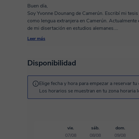
Buen día,
Soy Yvonne Dounang de Camerún. Escribí mi tesis d
como lengua extranjera en Camerún. Actualmente es
de mi disertación en estudios alemanes.
He estado practicando la enseñanza desde 2015 y h
Leer más
los métodos para esto. Mis métodos son muy inter
Utilizo medios según la edad, el nivel de idioma y e
¿Te gustaría trabajar conmigo? Entonces estoy a tu
Disponibilidad
Atentamente,
Yvonne
Elige fecha y hora para empezar a reservar tu 
Los horarios se muestran en tu zona horaria l
vie.
sáb.
dom.
07/08
08/08
09/08