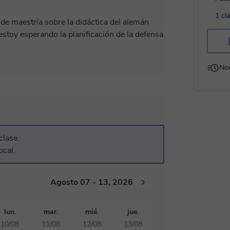
1 cl
e maestría sobre la didáctica del alemán
toy esperando la planificación de la defensa
e desarrollado y practicado la mayoría de
No
activos y todos pueden expresarse sin miedo.
l objetivo de los alumnos.
 disposición.
clase.
ocal.
Agosto 07 - 13, 2026
lun.
mar.
mié.
jue.
10/08
11/08
12/08
13/08