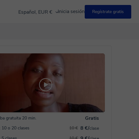
Inicia sesión
Español, EUR €
Regístrate gratis
Gratis
ba gratuita 20 min.
8 €/
 10 o 20 clases
10 €
clase
9 €/
 5 clases
10 €
clase