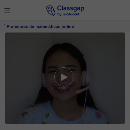
Profesores de matemáticas online
Chin C.
0 clases
Matemáticas
Ofrece prueba gratuita
8 €/
clase