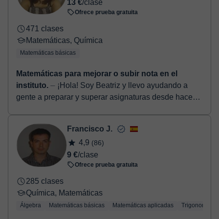
13 €
/clase
Ofrece prueba gratuita
471 clases
Matemáticas, Química
Matemáticas básicas
Matemáticas para mejorar o subir nota en el
instituto.
⏤ ¡Hola! Soy Beatriz y llevo ayudando a
gente a preparar y superar asignaturas desde hace
varios años. ¿En qué te puedo ayudar? • ESO:
matemáticas, fís...
Francisco J.
4,9
(86)
9 €
/clase
Ofrece prueba gratuita
285 clases
Química, Matemáticas
Álgebra
Matemáticas básicas
Matemáticas aplicadas
Trigonometría