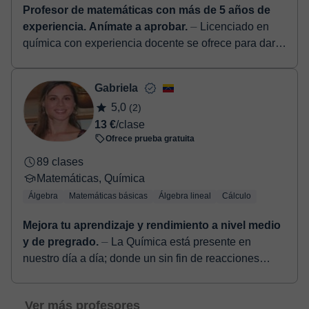
Profesor de matemáticas con más de 5 años de
experiencia. Anímate a aprobar.
⏤ Licenciado en
química con experiencia docente se ofrece para dar
clases de todas las asignaturas de la rama de
ciencias: Matemáticas, química, física,...
Gabriela
5,0
(2)
13 €
/clase
Ofrece prueba gratuita
89 clases
Matemáticas, Química
Álgebra
Matemáticas básicas
Álgebra lineal
Cálculo
Mejora tu aprendizaje y rendimiento a nivel medio
y de pregrado.
⏤ La Química está presente en
nuestro día a día; donde un sin fin de reacciones
viven en contacto directo con nosotros. Sin duda,
comprender y entender ...
Ver más profesores