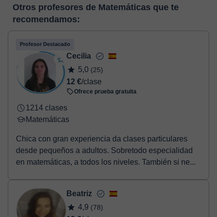
En el momento en que selecciones una clase o un pack de
pizarra virtual o el editor de textos a tiempo real. En el siguiente
Otros profesores de Matemáticas que te
horas, podrás realizar el pago mediante tarjeta de débito o
enlace puedes ver una demo del aula y conocerla:
Ver aula
recomendamos:
crédito.
virtual
Una vez realices el pago de la clase, recibirás un e-mail de
confirmación de la reserva.
Profesor Destacado
Cecilia
5,0
(25)
12 €
/clase
Ofrece prueba gratuita
1214 clases
Matemáticas
Chica con gran experiencia da clases particulares
desde pequeños a adultos. Sobretodo especialidad
en matemáticas, a todos los niveles. También si ne...
Beatriz
4,9
(78)