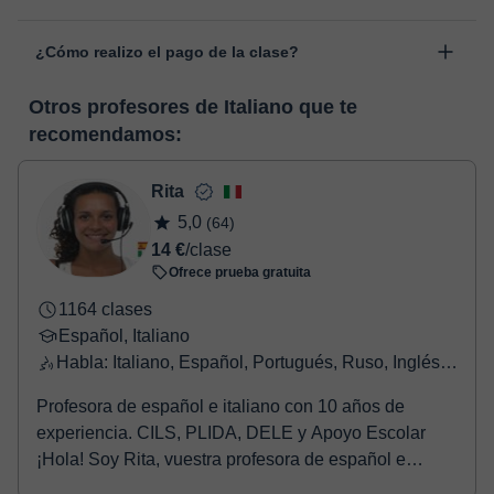
personal, dentro de "Clases programadas", en la opción
Las clases se realizan en el aula virtual de Classgap,
“Cambiar fecha”.
¿Cómo realizo el pago de la clase?
desarrollada para el ámbito formativo con muchas
funcionalidades específicas para ello, como el vídeo-chat, la
En el momento en que selecciones una clase o un pack de
pizarra virtual o el editor de textos a tiempo real. En el siguiente
Otros profesores de Italiano que te
horas, podrás realizar el pago mediante tarjeta de débito o
enlace puedes ver una demo del aula y conocerla:
Ver aula
recomendamos:
crédito.
virtual
Una vez realices el pago de la clase, recibirás un e-mail de
confirmación de la reserva.
Rita
5,0
(64)
14 €
/clase
Ofrece prueba gratuita
1164 clases
Español, Italiano
Habla: Italiano, Español, Portugués, Ruso, Inglés, Francés
Profesora de español e italiano con 10 años de
experiencia. CILS, PLIDA, DELE y Apoyo Escolar
¡Hola! Soy Rita, vuestra profesora de español e
italian...