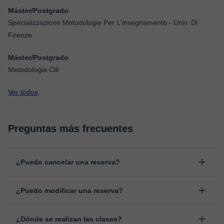
Máster/Postgrado
Specializzazione Metodologie Per L'insegnamento - Univ. Di
Firenze
Máster/Postgrado
Metodologia Clil
Ver todos
Preguntas más frecuentes
¿Puedo cancelar una reserva?
Sí, puedes cancelar una reserva hasta un máximo de 8 horas
¿Puedo modificar una reserva?
antes de la clase, indicando el motivo de cancelación.
Estudiaremos cada caso de forma personal para proceder a la
Sí, siempre puede surgir algún imprevisto, por lo que podrás
devolución del importe.
¿Dónde se realizan las clases?
cambiar la hora o el día de clase. Puedes hacerlo desde tu área