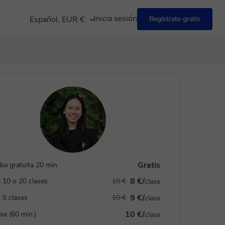
Inicia sesión
Español, EUR €
Regístrate gratis
Gratis
ba gratuita 20 min.
8 €/
 10 o 20 clases
10 €
clase
9 €/
 5 clases
10 €
clase
10 €/
ase (60 min.)
clase