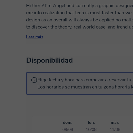
Hi there! I'm Angel and currently a graphic designer
me into realization that tech is must faster than w
design as an overall will always be applied no matt
to discover the theory, real world case, and trend
applied in various work field. Design is easy, but to
Leer más
what we could do now!
Disponibilidad
Elige fecha y hora para empezar a reservar tu 
Los horarios se muestran en tu zona horaria l
dom.
lun.
mar.
09/08
10/08
11/08