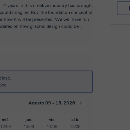
. 4 years in this creative industry has brought
e could imagine. But, the foundation concept of
er how it will be presented. We will have fun
 updates on how graphic design could be
 make it easy is hard :). Let's discuss more of
clase.
ocal.
Agosto 09 - 15, 2026
mié.
jue.
vie.
sáb.
12/08
13/08
14/08
15/08