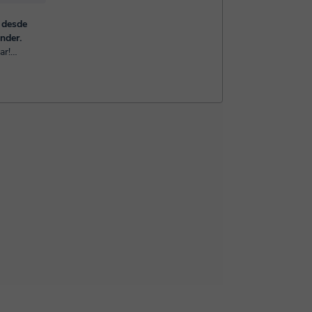
 desde
nder.
año 2009,
 trabajando