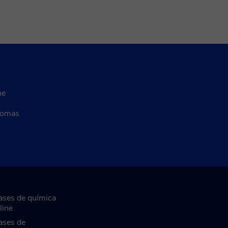
ne
diomas
ases de química
line
ases de